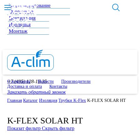
Кондиционирование
Отопление
Вентиляция
Изоляция
Монтаж
+7 (495) 128-19-35
О компании
Новости
Производители
Доставка и оплата
Контакты
Заказать обратный звонок
Главная
Каталог
Изоляция
Трубки K-Flex
K-FLEX SOLAR HT
K-FLEX SOLAR HT
Показат фильтр
Скрыть фильтр