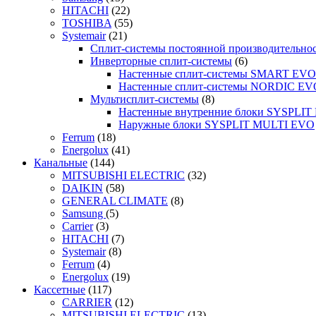
HITACHI
(22)
TOSHIBA
(55)
Systemair
(21)
Сплит-системы постоянной производительно
Инверторные сплит-системы
(6)
Настенные сплит-системы SMART EVO
Настенные сплит-системы NORDIC EV
Мультисплит-системы
(8)
Настенные внутренние блоки SYSPLIT 
Наружные блоки SYSPLIT MULTI EVO
Ferrum
(18)
Energolux
(41)
Канальные
(144)
MITSUBISHI ELECTRIC
(32)
DAIKIN
(58)
GENERAL CLIMATE
(8)
Samsung
(5)
Carrier
(3)
HITACHI
(7)
Systemair
(8)
Ferrum
(4)
Energolux
(19)
Кассетные
(117)
CARRIER
(12)
MITSUBISHI ELECTRIC
(13)