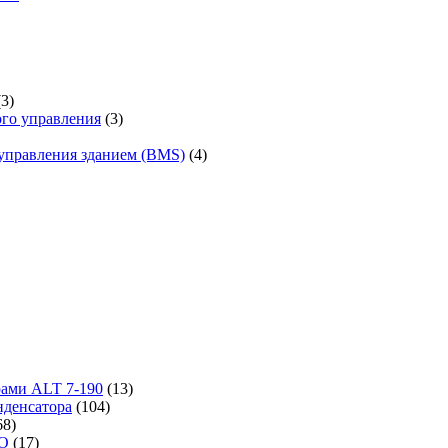
(3)
го управления
(3)
управления зданием (BMS)
(4)
рами ALT 7-190
(13)
денсатора
(104)
68)
-O
(17)