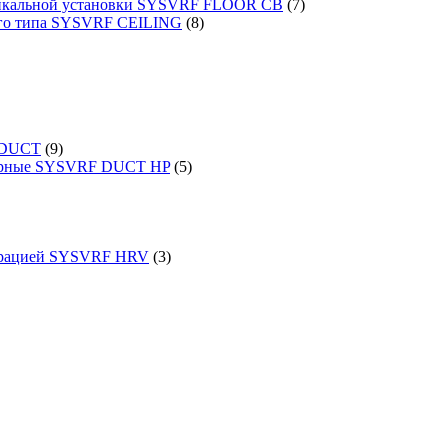
ртикальной установки SYSVRF FLOOR CB
(7)
ого типа SYSVRF CEILING
(8)
 DUCT
(9)
порные SYSVRF DUCT HP
(5)
перацией SYSVRF HRV
(3)