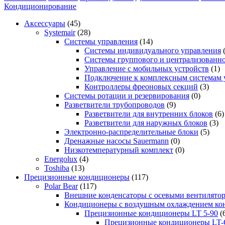
Кондиционирование
Аксессуары
(45)
Systemair
(28)
Системы управления
(14)
Системы индивидуального управления
Системы группового и централизованно
Управление с мобильных устройств
(1)
Подключение к комплексным системам 
Контроллеры фреоновых секций
(3)
Системы ротации и резервирования
(0)
Разветвители трубопроводов
(9)
Разветвители для внутренних блоков
(6)
Разветвители для наружных блоков
(3)
Электронно-распределительные блоки
(5)
Дренажные насосы Sauermann
(0)
Низкотемпературный комплект
(0)
Energolux
(4)
Toshiba
(13)
Прецизионные кондиционеры
(117)
Polar Bear
(117)
Внешние конденсаторы с осевыми вентилято
Кондиционеры с воздушным охлаждением кон
Прецизионные кондиционеры LT 5-90
(
Прецизионные кондиционеры LT