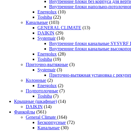
Внутренние блоки без корпуса для ве
Внутренние блоки напольно-потолочн
Energolux
(10)
Toshiba
(22)
Канальные
(103)
GENERAL CLIMATE
(13)
DAIKIN
(29)
Systemair
(14)
Внутренние блоки канальные SYSVRF
Внутренние блоки канальные высоко
Energolux
(28)
Toshiba
(19)
Приточно-вытяжные
(3)
Systemair
(3)
Приточно-вытяжная установка с реку
Колонные
(2)
Energolux
(2)
Подпотолочные
(7)
Toshiba
(7)
Крышные (шкафные)
(14)
DAIKIN
(14)
Фанкойлы
(561)
General Climate
(164)
Бескорпусные
(72)
Канальные
(30)