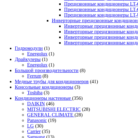
Прецизионные кондиционеры LT-
Прецизионные кондиционеры LT-
Прецизионные кондиционеры LT
Инверторные прецизионные кондиционе
Инверторные прецизионные конд
Инверторные прецизионные конд
Инверторные прецизионные конд
Инверторные прецизионные конд
Гидромодули
(1)
Energolux
(1)
Драйкулеры
(1)
Energolux
(1)
Большой производительности
(8)
Ferrum
(8)
Медные трубы для кондиционеров
(41)
Консольные кондиционеры
(3)
Toshiba
(3)
Кондиционеры настенные
(356)
DAIKIN
(46)
MITSUBISHI ELECTRIC
(28)
GENERAL CLIMATE
(28)
Panasonic
(19)
LG
(30)
Carrier
(35)
Samsung
(13)