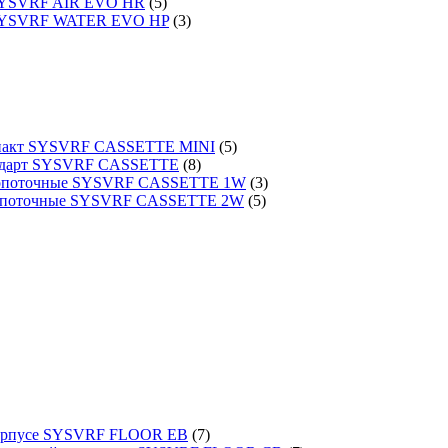
 SYSVRF AIR EVO HR
(5)
 SYSVRF WATER EVO HP
(3)
омпакт SYSVRF CASSETTE MINI
(5)
тандарт SYSVRF CASSETTE
(8)
днопоточные SYSVRF CASSETTE 1W
(3)
вухпоточные SYSVRF CASSETTE 2W
(5)
 корпусе SYSVRF FLOOR EB
(7)