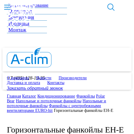
Кондиционирование
Отопление
Вентиляция
Изоляция
Монтаж
+7 (495) 128-19-35
О компании
Новости
Производители
Доставка и оплата
Контакты
Заказать обратный звонок
Главная
Каталог
Кондиционирование
Фанкойлы
Polar
Bear
Напольные и потолочные фанкойлы
Напольные и
потолочные фанкойлы
Фанкойлы с центробежными
вентиляторами EURO-hit
Горизонтальные фанкойлы EH-E
Горизонтальные фанкойлы EH-E