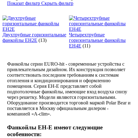
Показат фильтр
Скрыть фильтр
Двухтрубные горизонтальные
Четырехтрубные
фанкойлы EH2E
(13)
горизонтальные фанкойлы
EH4E
(11)
Фанкойлы серии EURO-hit - современные устройства с
привлекательным дизайном. Их конструкция позволяет
соответствовать последним требованиям к системам
отопления и кондиционирования и оформлению
помещения. Серия EH-E представляет собой
подпотолочные фанкойлы, имеющие вход воздуха снизу
через решетку. Модели являются горизонтальными.
Оборудование производится торговой маркой Polar Bear и
поставляется в Москву официальным дилером -
компанией «A-clim».
Фанкойлы EH-E имеют следующие
особенности: