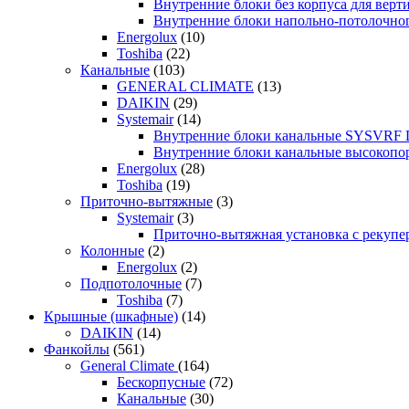
Внутренние блоки без корпуса для ве
Внутренние блоки напольно-потолочн
Energolux
(10)
Toshiba
(22)
Канальные
(103)
GENERAL CLIMATE
(13)
DAIKIN
(29)
Systemair
(14)
Внутренние блоки канальные SYSVRF
Внутренние блоки канальные высоко
Energolux
(28)
Toshiba
(19)
Приточно-вытяжные
(3)
Systemair
(3)
Приточно-вытяжная установка с реку
Колонные
(2)
Energolux
(2)
Подпотолочные
(7)
Toshiba
(7)
Крышные (шкафные)
(14)
DAIKIN
(14)
Фанкойлы
(561)
General Climate
(164)
Бескорпусные
(72)
Канальные
(30)