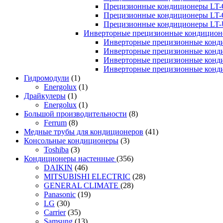
Прецизионные кондиционеры LT-
Прецизионные кондиционеры LT-
Прецизионные кондиционеры LT
Инверторные прецизионные кондиционе
Инверторные прецизионные конд
Инверторные прецизионные конд
Инверторные прецизионные конд
Инверторные прецизионные конд
Гидромодули
(1)
Energolux
(1)
Драйкулеры
(1)
Energolux
(1)
Большой производительности
(8)
Ferrum
(8)
Медные трубы для кондиционеров
(41)
Консольные кондиционеры
(3)
Toshiba
(3)
Кондиционеры настенные
(356)
DAIKIN
(46)
MITSUBISHI ELECTRIC
(28)
GENERAL CLIMATE
(28)
Panasonic
(19)
LG
(30)
Carrier
(35)
Samsung
(13)