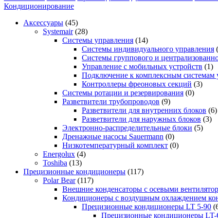
Кондиционирование
Аксессуары
(45)
Systemair
(28)
Системы управления
(14)
Системы индивидуального управления
Системы группового и централизованно
Управление с мобильных устройств
(1)
Подключение к комплексным системам 
Контроллеры фреоновых секций
(3)
Системы ротации и резервирования
(0)
Разветвители трубопроводов
(9)
Разветвители для внутренних блоков
(6)
Разветвители для наружных блоков
(3)
Электронно-распределительные блоки
(5)
Дренажные насосы Sauermann
(0)
Низкотемпературный комплект
(0)
Energolux
(4)
Toshiba
(13)
Прецизионные кондиционеры
(117)
Polar Bear
(117)
Внешние конденсаторы с осевыми вентилято
Кондиционеры с воздушным охлаждением кон
Прецизионные кондиционеры LT 5-90
(
Прецизионные кондиционеры LT