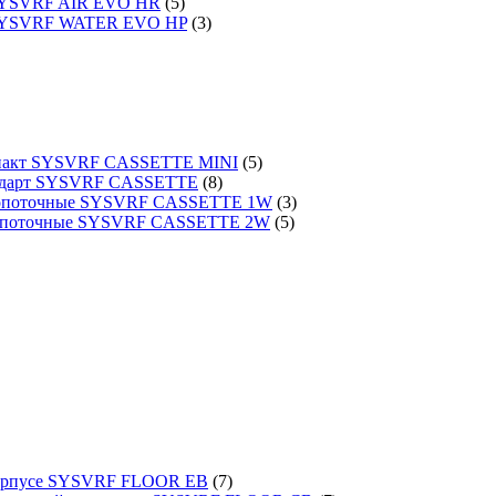
 SYSVRF AIR EVO HR
(5)
 SYSVRF WATER EVO HP
(3)
омпакт SYSVRF CASSETTE MINI
(5)
тандарт SYSVRF CASSETTE
(8)
днопоточные SYSVRF CASSETTE 1W
(3)
вухпоточные SYSVRF CASSETTE 2W
(5)
 корпусе SYSVRF FLOOR EB
(7)