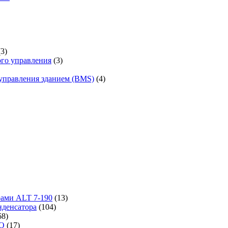
(3)
го управления
(3)
управления зданием (BMS)
(4)
рами ALT 7-190
(13)
денсатора
(104)
68)
-O
(17)