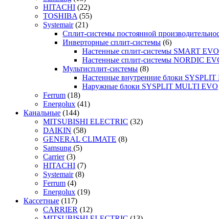
HITACHI
(22)
TOSHIBA
(55)
Systemair
(21)
Сплит-системы постоянной производительно
Инверторные сплит-системы
(6)
Настенные сплит-системы SMART EVO
Настенные сплит-системы NORDIC EV
Мультисплит-системы
(8)
Настенные внутренние блоки SYSPLIT 
Наружные блоки SYSPLIT MULTI EVO
Ferrum
(18)
Energolux
(41)
Канальные
(144)
MITSUBISHI ELECTRIC
(32)
DAIKIN
(58)
GENERAL CLIMATE
(8)
Samsung
(5)
Carrier
(3)
HITACHI
(7)
Systemair
(8)
Ferrum
(4)
Energolux
(19)
Кассетные
(117)
CARRIER
(12)
MITSUBISHI ELECTRIC
(13)