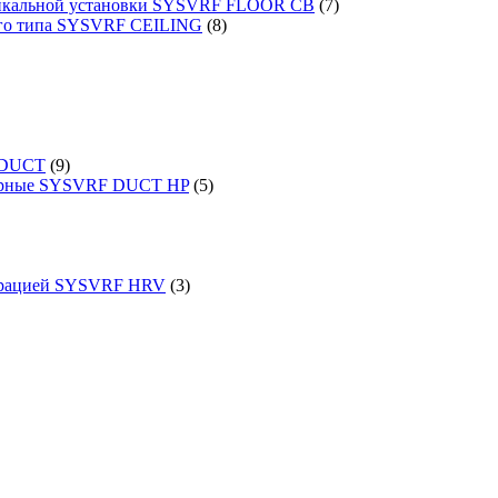
ртикальной установки SYSVRF FLOOR CB
(7)
ого типа SYSVRF CEILING
(8)
 DUCT
(9)
порные SYSVRF DUCT HP
(5)
перацией SYSVRF HRV
(3)