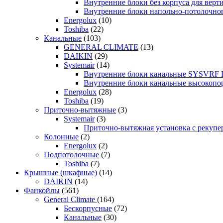
Внутренние блоки без корпуса для ве
Внутренние блоки напольно-потолочн
Energolux
(10)
Toshiba
(22)
Канальные
(103)
GENERAL CLIMATE
(13)
DAIKIN
(29)
Systemair
(14)
Внутренние блоки канальные SYSVRF
Внутренние блоки канальные высоко
Energolux
(28)
Toshiba
(19)
Приточно-вытяжные
(3)
Systemair
(3)
Приточно-вытяжная установка с реку
Колонные
(2)
Energolux
(2)
Подпотолочные
(7)
Toshiba
(7)
Крышные (шкафные)
(14)
DAIKIN
(14)
Фанкойлы
(561)
General Climate
(164)
Бескорпусные
(72)
Канальные
(30)