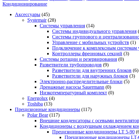
Кондиционирование
Аксессуары
(45)
Systemair
(28)
Системы управления
(14)
Системы индивидуального управления
Системы группового и централизованно
Управление с мобильных устройств
(1)
Подключение к комплексным системам 
Контроллеры фреоновых секций
(3)
Системы ротации и резервирования
(0)
Разветвители трубопроводов
(9)
Разветвители для внутренних блоков
(6)
Разветвители для наружных блоков
(3)
Электронно-распределительные блоки
(5)
Дренажные насосы Sauermann
(0)
Низкотемпературный комплект
(0)
Energolux
(4)
Toshiba
(13)
Прецизионные кондиционеры
(117)
Polar Bear
(117)
Внешние конденсаторы с осевыми вентилято
Кондиционеры с воздушным охлаждением кон
Прецизионные кондиционеры LT 5-90
(
Прецизионные кондиционеры LT