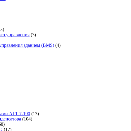
(3)
го управления
(3)
управления зданием (BMS)
(4)
рами ALT 7-190
(13)
денсатора
(104)
68)
-O
(17)