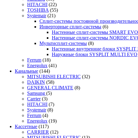
HITACHI
(22)
TOSHIBA
(55)
Systemair
(21)
Сплит-системы постоянной производительно
Инверторные сплит-системы
(6)
Настенные сплит-системы SMART EVO
Настенные сплит-системы NORDIC EV
Мультисплит-системы
(8)
Настенные внутренние блоки SYSPLIT 
Наружные блоки SYSPLIT MULTI EVO
Ferrum
(18)
Energolux
(41)
Канальные
(144)
MITSUBISHI ELECTRIC
(32)
DAIKIN
(58)
GENERAL CLIMATE
(8)
Samsung
(5)
Carrier
(3)
HITACHI
(7)
Systemair
(8)
Ferrum
(4)
Energolux
(19)
Кассетные
(117)
CARRIER
(12)
MITSUBISHI ELECTRIC
(13)