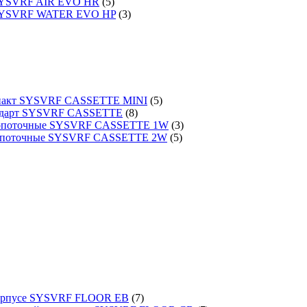
 SYSVRF AIR EVO HR
(5)
 SYSVRF WATER EVO HP
(3)
омпакт SYSVRF CASSETTE MINI
(5)
тандарт SYSVRF CASSETTE
(8)
днопоточные SYSVRF CASSETTE 1W
(3)
вухпоточные SYSVRF CASSETTE 2W
(5)
 корпусе SYSVRF FLOOR EB
(7)