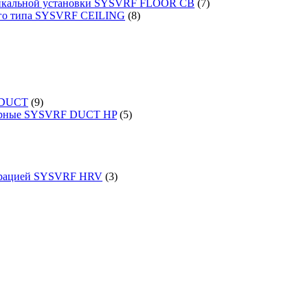
ртикальной установки SYSVRF FLOOR CB
(7)
ого типа SYSVRF CEILING
(8)
 DUCT
(9)
порные SYSVRF DUCT HP
(5)
перацией SYSVRF HRV
(3)