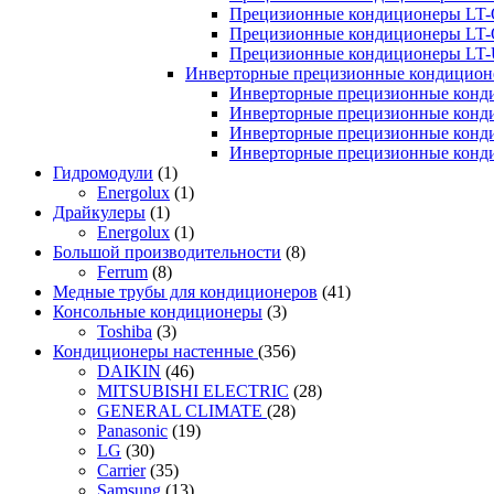
Прецизионные кондиционеры LT-
Прецизионные кондиционеры LT-
Прецизионные кондиционеры LT
Инверторные прецизионные кондиционе
Инверторные прецизионные конд
Инверторные прецизионные конд
Инверторные прецизионные конд
Инверторные прецизионные конд
Гидромодули
(1)
Energolux
(1)
Драйкулеры
(1)
Energolux
(1)
Большой производительности
(8)
Ferrum
(8)
Медные трубы для кондиционеров
(41)
Консольные кондиционеры
(3)
Toshiba
(3)
Кондиционеры настенные
(356)
DAIKIN
(46)
MITSUBISHI ELECTRIC
(28)
GENERAL CLIMATE
(28)
Panasonic
(19)
LG
(30)
Carrier
(35)
Samsung
(13)