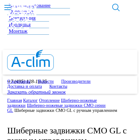
Кондиционирование
Отопление
Вентиляция
Изоляция
Монтаж
+7 (495) 128-19-35
О компании
Новости
Производители
Доставка и оплата
Контакты
Заказать обратный звонок
Главная
Каталог
Отопление
Шиберно-ножевые
задвижки
Шиберно-ножевые задвижки СМО серии
GL
Шиберные задвижки СМО GL с ручным управлением
Шиберные задвижки СМО GL с