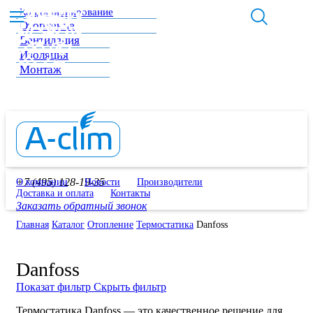
Кондиционирование
Отопление
Вентиляция
Изоляция
Монтаж
+7 (495) 128-19-35
О компании
Новости
Производители
Доставка и оплата
Контакты
Заказать обратный звонок
Главная
Каталог
Отопление
Термостатика
Danfoss
Danfoss
Показат фильтр
Скрыть фильтр
Термостатика Danfoss — это качественное решение для