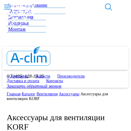
Кондиционирование
Отопление
Вентиляция
Изоляция
Монтаж
+7 (495) 128-19-35
О компании
Новости
Производители
Доставка и оплата
Контакты
Заказать обратный звонок
Главная
Каталог
Вентиляция
Аксессуары
Аксессуары для
вентиляции KORF
Аксессуары для вентиляции
KORF