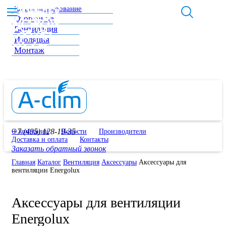
Кондиционирование
Отопление
Вентиляция
Изоляция
Монтаж
+7 (495) 128-19-35
О компании
Новости
Производители
Доставка и оплата
Контакты
Заказать обратный звонок
Главная
Каталог
Вентиляция
Аксессуары
Аксессуары для
вентиляции Energolux
Аксессуары для вентиляции
Energolux