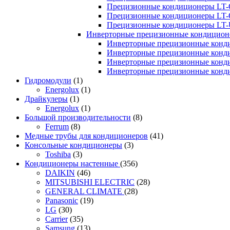
Прецизионные кондиционеры LT-
Прецизионные кондиционеры LT-
Прецизионные кондиционеры LT
Инверторные прецизионные кондиционе
Инверторные прецизионные конд
Инверторные прецизионные конд
Инверторные прецизионные конд
Инверторные прецизионные конд
Гидромодули
(1)
Energolux
(1)
Драйкулеры
(1)
Energolux
(1)
Большой производительности
(8)
Ferrum
(8)
Медные трубы для кондиционеров
(41)
Консольные кондиционеры
(3)
Toshiba
(3)
Кондиционеры настенные
(356)
DAIKIN
(46)
MITSUBISHI ELECTRIC
(28)
GENERAL CLIMATE
(28)
Panasonic
(19)
LG
(30)
Carrier
(35)
Samsung
(13)