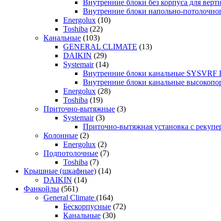
Внутренние блоки без корпуса для ве
Внутренние блоки напольно-потолочн
Energolux
(10)
Toshiba
(22)
Канальные
(103)
GENERAL CLIMATE
(13)
DAIKIN
(29)
Systemair
(14)
Внутренние блоки канальные SYSVRF
Внутренние блоки канальные высоко
Energolux
(28)
Toshiba
(19)
Приточно-вытяжные
(3)
Systemair
(3)
Приточно-вытяжная установка с реку
Колонные
(2)
Energolux
(2)
Подпотолочные
(7)
Toshiba
(7)
Крышные (шкафные)
(14)
DAIKIN
(14)
Фанкойлы
(561)
General Climate
(164)
Бескорпусные
(72)
Канальные
(30)