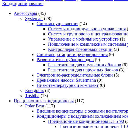
Кондиционирование
Аксессуары
(45)
Systemair
(28)
Системы управления
(14)
Системы индивидуального управления
Системы группового и централизованно
Управление с мобильных устройств
(1)
Подключение к комплексным системам 
Контроллеры фреоновых секций
(3)
Системы ротации и резервирования
(0)
Разветвители трубопроводов
(9)
Разветвители для внутренних блоков
(6)
Разветвители для наружных блоков
(3)
Электронно-распределительные блоки
(5)
Дренажные насосы Sauermann
(0)
Низкотемпературный комплект
(0)
Energolux
(4)
Toshiba
(13)
Прецизионные кондиционеры
(117)
Polar Bear
(117)
Внешние конденсаторы с осевыми вентилято
Кондиционеры с воздушным охлаждением кон
Прецизионные кондиционеры LT 5-90
(
Прецизионные кондиционеры LT