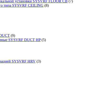
ртикальной установки SYSVRF FLOOR CB
(7)
ого типа SYSVRF CEILING
(8)
 DUCT
(9)
порные SYSVRF DUCT HP
(5)
перацией SYSVRF HRV
(3)