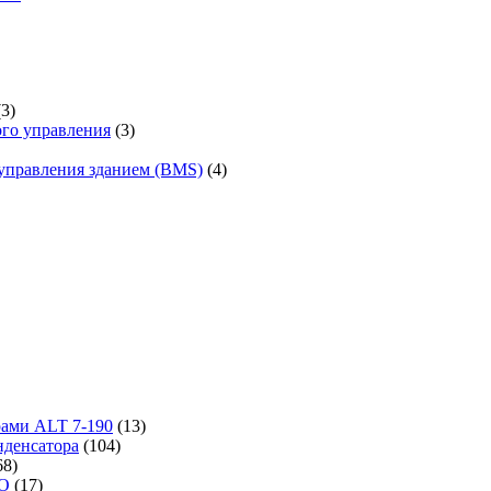
(3)
го управления
(3)
управления зданием (BMS)
(4)
рами ALT 7-190
(13)
денсатора
(104)
68)
-O
(17)