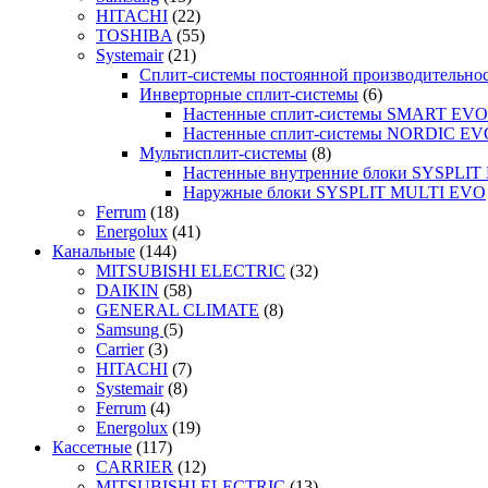
HITACHI
(22)
TOSHIBA
(55)
Systemair
(21)
Сплит-системы постоянной производительно
Инверторные сплит-системы
(6)
Настенные сплит-системы SMART EVO
Настенные сплит-системы NORDIC EV
Мультисплит-системы
(8)
Настенные внутренние блоки SYSPLIT 
Наружные блоки SYSPLIT MULTI EVO
Ferrum
(18)
Energolux
(41)
Канальные
(144)
MITSUBISHI ELECTRIC
(32)
DAIKIN
(58)
GENERAL CLIMATE
(8)
Samsung
(5)
Carrier
(3)
HITACHI
(7)
Systemair
(8)
Ferrum
(4)
Energolux
(19)
Кассетные
(117)
CARRIER
(12)
MITSUBISHI ELECTRIC
(13)