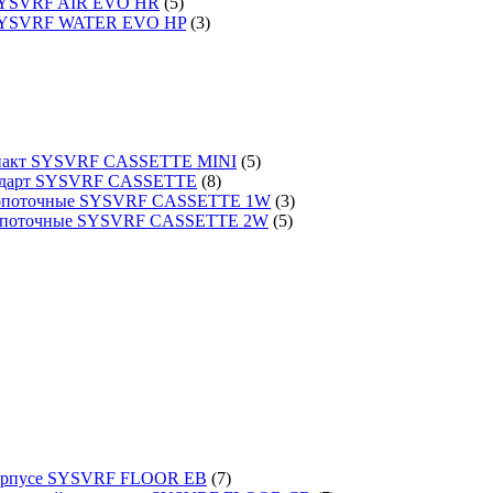
 SYSVRF AIR EVO HR
(5)
 SYSVRF WATER EVO HP
(3)
омпакт SYSVRF CASSETTE MINI
(5)
тандарт SYSVRF CASSETTE
(8)
днопоточные SYSVRF CASSETTE 1W
(3)
вухпоточные SYSVRF CASSETTE 2W
(5)
 корпусе SYSVRF FLOOR EB
(7)