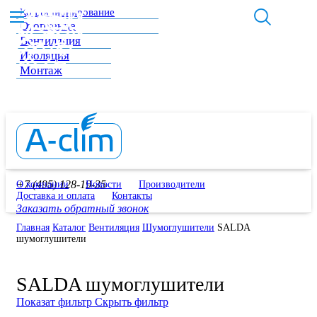
Кондиционирование
Отопление
Вентиляция
Изоляция
Монтаж
+7 (495) 128-19-35
О компании
Новости
Производители
Доставка и оплата
Контакты
Заказать обратный звонок
Главная
Каталог
Вентиляция
Шумоглушители
SALDA
шумоглушители
SALDA шумоглушители
Показат фильтр
Скрыть фильтр