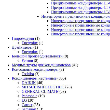
Прецизионные кондиционеры LT-
Прецизионные кондиционеры LT-
Прецизионные кондиционеры LT
Инверторные прецизионные кондиционе
Инверторные прецизионные конд
Инверторные прецизионные конд
Инверторные прецизионные конд
Инверторные прецизионные конд
Гидромодули
(1)
Energolux
(1)
Драйкулеры
(1)
Energolux
(1)
Большой производительности
(8)
Ferrum
(8)
Медные трубы для кондиционеров
(41)
Консольные кондиционеры
(3)
Toshiba
(3)
Кондиционеры настенные
(356)
DAIKIN
(46)
MITSUBISHI ELECTRIC
(28)
GENERAL CLIMATE
(28)
Panasonic
(19)
LG
(30)
Carrier
(35)
Samsung
(13)