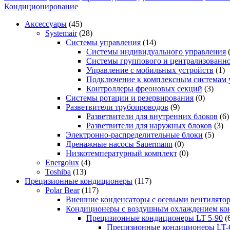
Кондиционирование
Аксессуары
(45)
Systemair
(28)
Системы управления
(14)
Системы индивидуального управления
Системы группового и централизованно
Управление с мобильных устройств
(1)
Подключение к комплексным системам 
Контроллеры фреоновых секций
(3)
Системы ротации и резервирования
(0)
Разветвители трубопроводов
(9)
Разветвители для внутренних блоков
(6)
Разветвители для наружных блоков
(3)
Электронно-распределительные блоки
(5)
Дренажные насосы Sauermann
(0)
Низкотемпературный комплект
(0)
Energolux
(4)
Toshiba
(13)
Прецизионные кондиционеры
(117)
Polar Bear
(117)
Внешние конденсаторы с осевыми вентилято
Кондиционеры с воздушным охлаждением кон
Прецизионные кондиционеры LT 5-90
(
Прецизионные кондиционеры LT