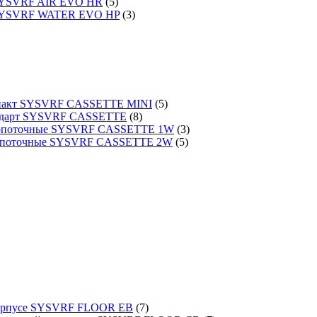
 SYSVRF AIR EVO HR
(5)
 SYSVRF WATER EVO HP
(3)
омпакт SYSVRF CASSETTE MINI
(5)
тандарт SYSVRF CASSETTE
(8)
днопоточные SYSVRF CASSETTE 1W
(3)
вухпоточные SYSVRF CASSETTE 2W
(5)
 корпусе SYSVRF FLOOR EB
(7)