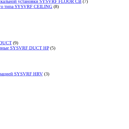
ртикальной установки SYSVRF FLOOR CB
(7)
ого типа SYSVRF CEILING
(8)
 DUCT
(9)
порные SYSVRF DUCT HP
(5)
перацией SYSVRF HRV
(3)