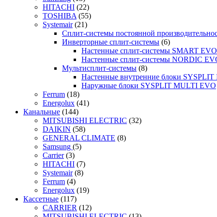
HITACHI
(22)
TOSHIBA
(55)
Systemair
(21)
Сплит-системы постоянной производительно
Инверторные сплит-системы
(6)
Настенные сплит-системы SMART EVO
Настенные сплит-системы NORDIC EV
Мультисплит-системы
(8)
Настенные внутренние блоки SYSPLIT 
Наружные блоки SYSPLIT MULTI EVO
Ferrum
(18)
Energolux
(41)
Канальные
(144)
MITSUBISHI ELECTRIC
(32)
DAIKIN
(58)
GENERAL CLIMATE
(8)
Samsung
(5)
Carrier
(3)
HITACHI
(7)
Systemair
(8)
Ferrum
(4)
Energolux
(19)
Кассетные
(117)
CARRIER
(12)
MITSUBISHI ELECTRIC
(13)