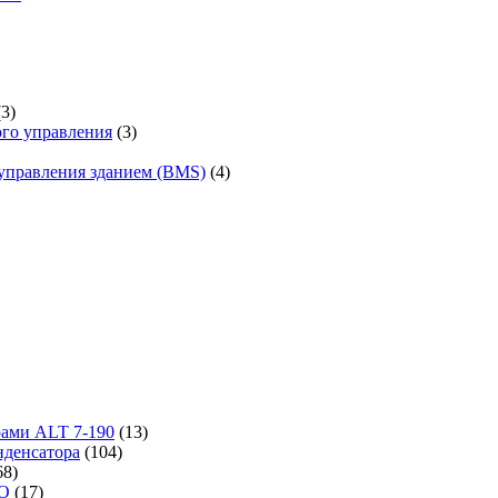
(3)
го управления
(3)
управления зданием (BMS)
(4)
рами ALT 7-190
(13)
денсатора
(104)
68)
-O
(17)