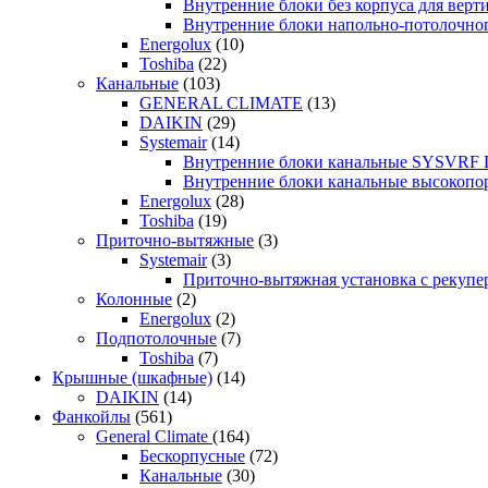
Внутренние блоки без корпуса для ве
Внутренние блоки напольно-потолочн
Energolux
(10)
Toshiba
(22)
Канальные
(103)
GENERAL CLIMATE
(13)
DAIKIN
(29)
Systemair
(14)
Внутренние блоки канальные SYSVRF
Внутренние блоки канальные высоко
Energolux
(28)
Toshiba
(19)
Приточно-вытяжные
(3)
Systemair
(3)
Приточно-вытяжная установка с реку
Колонные
(2)
Energolux
(2)
Подпотолочные
(7)
Toshiba
(7)
Крышные (шкафные)
(14)
DAIKIN
(14)
Фанкойлы
(561)
General Climate
(164)
Бескорпусные
(72)
Канальные
(30)