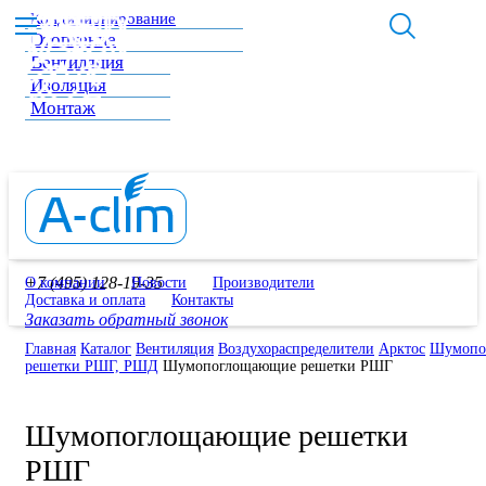
Кондиционирование
Отопление
Вентиляция
Изоляция
Монтаж
+7 (495) 128-19-35
О компании
Новости
Производители
Доставка и оплата
Контакты
Заказать обратный звонок
Главная
Каталог
Вентиляция
Воздухораспределители
Арктос
Шумопо
решетки РШГ, РШД
Шумопоглощающие решетки РШГ
Шумопоглощающие решетки
РШГ