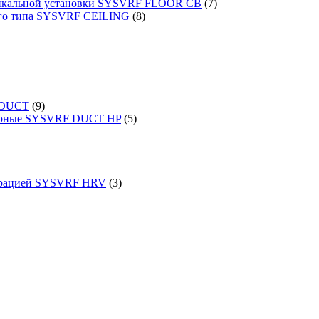
ртикальной установки SYSVRF FLOOR CB
(7)
ого типа SYSVRF CEILING
(8)
 DUCT
(9)
порные SYSVRF DUCT HP
(5)
перацией SYSVRF HRV
(3)