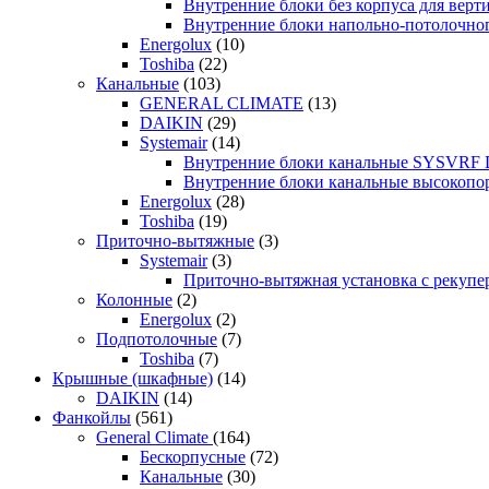
Внутренние блоки без корпуса для ве
Внутренние блоки напольно-потолочн
Energolux
(10)
Toshiba
(22)
Канальные
(103)
GENERAL CLIMATE
(13)
DAIKIN
(29)
Systemair
(14)
Внутренние блоки канальные SYSVRF
Внутренние блоки канальные высоко
Energolux
(28)
Toshiba
(19)
Приточно-вытяжные
(3)
Systemair
(3)
Приточно-вытяжная установка с реку
Колонные
(2)
Energolux
(2)
Подпотолочные
(7)
Toshiba
(7)
Крышные (шкафные)
(14)
DAIKIN
(14)
Фанкойлы
(561)
General Climate
(164)
Бескорпусные
(72)
Канальные
(30)