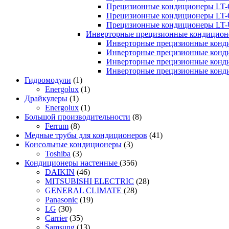
Прецизионные кондиционеры LT-
Прецизионные кондиционеры LT-
Прецизионные кондиционеры LT
Инверторные прецизионные кондиционе
Инверторные прецизионные конд
Инверторные прецизионные конд
Инверторные прецизионные конд
Инверторные прецизионные конд
Гидромодули
(1)
Energolux
(1)
Драйкулеры
(1)
Energolux
(1)
Большой производительности
(8)
Ferrum
(8)
Медные трубы для кондиционеров
(41)
Консольные кондиционеры
(3)
Toshiba
(3)
Кондиционеры настенные
(356)
DAIKIN
(46)
MITSUBISHI ELECTRIC
(28)
GENERAL CLIMATE
(28)
Panasonic
(19)
LG
(30)
Carrier
(35)
Samsung
(13)