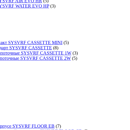
 SYSVRF AIR EVO HR
(5)
 SYSVRF WATER EVO HP
(3)
омпакт SYSVRF CASSETTE MINI
(5)
тандарт SYSVRF CASSETTE
(8)
днопоточные SYSVRF CASSETTE 1W
(3)
вухпоточные SYSVRF CASSETTE 2W
(5)
 корпусе SYSVRF FLOOR EB
(7)