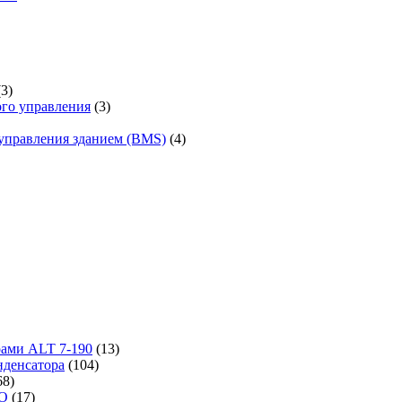
(3)
го управления
(3)
управления зданием (BMS)
(4)
рами ALT 7-190
(13)
денсатора
(104)
68)
-O
(17)