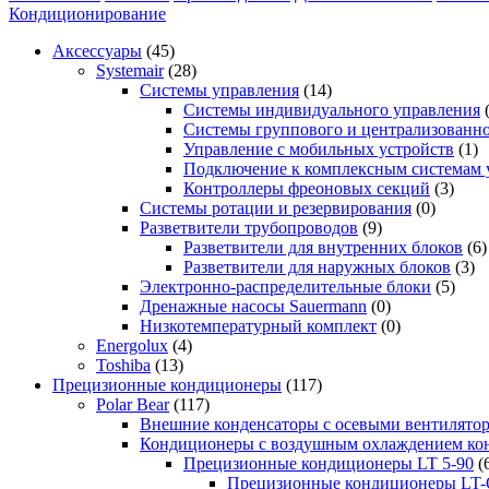
Кондиционирование
Аксессуары
(45)
Systemair
(28)
Системы управления
(14)
Системы индивидуального управления
Системы группового и централизованно
Управление с мобильных устройств
(1)
Подключение к комплексным системам 
Контроллеры фреоновых секций
(3)
Системы ротации и резервирования
(0)
Разветвители трубопроводов
(9)
Разветвители для внутренних блоков
(6)
Разветвители для наружных блоков
(3)
Электронно-распределительные блоки
(5)
Дренажные насосы Sauermann
(0)
Низкотемпературный комплект
(0)
Energolux
(4)
Toshiba
(13)
Прецизионные кондиционеры
(117)
Polar Bear
(117)
Внешние конденсаторы с осевыми вентилято
Кондиционеры с воздушным охлаждением кон
Прецизионные кондиционеры LT 5-90
(
Прецизионные кондиционеры LT