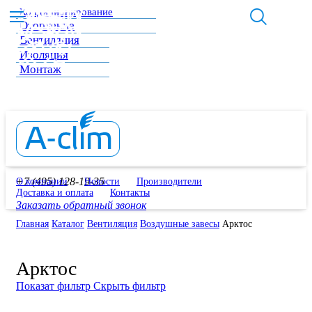
Кондиционирование
Отопление
Вентиляция
Изоляция
Монтаж
+7 (495) 128-19-35
О компании
Новости
Производители
Доставка и оплата
Контакты
Заказать обратный звонок
Главная
Каталог
Вентиляция
Воздушные завесы
Арктос
Арктос
Показат фильтр
Скрыть фильтр