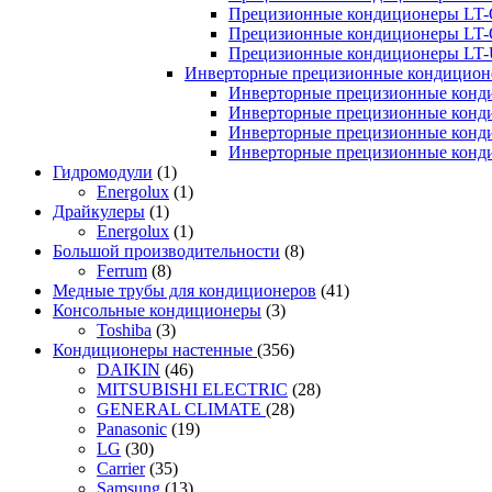
Прецизионные кондиционеры LT-
Прецизионные кондиционеры LT-
Прецизионные кондиционеры LT
Инверторные прецизионные кондиционе
Инверторные прецизионные конд
Инверторные прецизионные конд
Инверторные прецизионные конд
Инверторные прецизионные конд
Гидромодули
(1)
Energolux
(1)
Драйкулеры
(1)
Energolux
(1)
Большой производительности
(8)
Ferrum
(8)
Медные трубы для кондиционеров
(41)
Консольные кондиционеры
(3)
Toshiba
(3)
Кондиционеры настенные
(356)
DAIKIN
(46)
MITSUBISHI ELECTRIC
(28)
GENERAL CLIMATE
(28)
Panasonic
(19)
LG
(30)
Carrier
(35)
Samsung
(13)