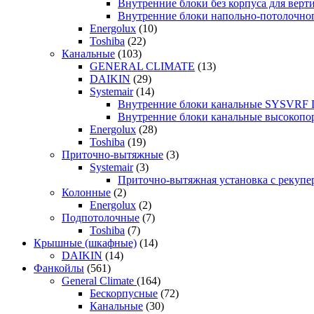
Внутренние блоки без корпуса для ве
Внутренние блоки напольно-потолочн
Energolux
(10)
Toshiba
(22)
Канальные
(103)
GENERAL CLIMATE
(13)
DAIKIN
(29)
Systemair
(14)
Внутренние блоки канальные SYSVRF
Внутренние блоки канальные высоко
Energolux
(28)
Toshiba
(19)
Приточно-вытяжные
(3)
Systemair
(3)
Приточно-вытяжная установка с реку
Колонные
(2)
Energolux
(2)
Подпотолочные
(7)
Toshiba
(7)
Крышные (шкафные)
(14)
DAIKIN
(14)
Фанкойлы
(561)
General Climate
(164)
Бескорпусные
(72)
Канальные
(30)