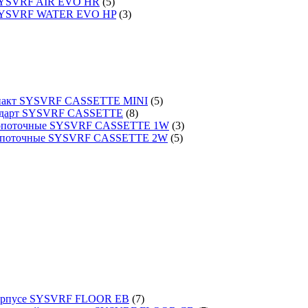
 SYSVRF AIR EVO HR
(5)
 SYSVRF WATER EVO HP
(3)
омпакт SYSVRF CASSETTE MINI
(5)
тандарт SYSVRF CASSETTE
(8)
днопоточные SYSVRF CASSETTE 1W
(3)
вухпоточные SYSVRF CASSETTE 2W
(5)
 корпусе SYSVRF FLOOR EB
(7)