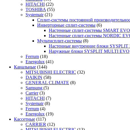
HITACHI
(22)
TOSHIBA
(55)
Systemair
(21)
Сплит-системы постоянной производительно
Инверторные сплит-системы
(6)
Настенные сплит-системы SMART EVO
Настенные сплит-системы NORDIC EV
Мультисплит-системы
(8)
Настенные внутренние блоки SYSPLIT 
Наружные блоки SYSPLIT MULTI EVO
Ferrum
(18)
Energolux
(41)
Канальные
(144)
MITSUBISHI ELECTRIC
(32)
DAIKIN
(58)
GENERAL CLIMATE
(8)
Samsung
(5)
Carrier
(3)
HITACHI
(7)
Systemair
(8)
Ferrum
(4)
Energolux
(19)
Кассетные
(117)
CARRIER
(12)
MITSUBISHI ELECTRIC
(13)