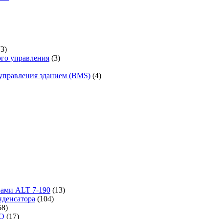
(3)
го управления
(3)
управления зданием (BMS)
(4)
рами ALT 7-190
(13)
денсатора
(104)
68)
-O
(17)