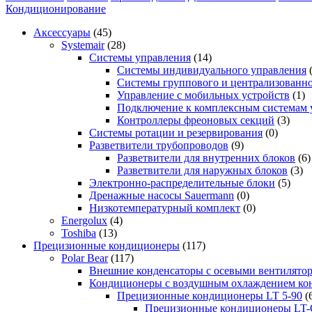
Кондиционирование
Аксессуары
(45)
Systemair
(28)
Системы управления
(14)
Системы индивидуального управления
Системы группового и централизованно
Управление с мобильных устройств
(1)
Подключение к комплексным системам 
Контроллеры фреоновых секций
(3)
Системы ротации и резервирования
(0)
Разветвители трубопроводов
(9)
Разветвители для внутренних блоков
(6)
Разветвители для наружных блоков
(3)
Электронно-распределительные блоки
(5)
Дренажные насосы Sauermann
(0)
Низкотемпературный комплект
(0)
Energolux
(4)
Toshiba
(13)
Прецизионные кондиционеры
(117)
Polar Bear
(117)
Внешние конденсаторы с осевыми вентилято
Кондиционеры с воздушным охлаждением кон
Прецизионные кондиционеры LT 5-90
(
Прецизионные кондиционеры LT