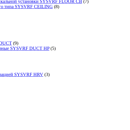
ртикальной установки SYSVRF FLOOR CB
(7)
ого типа SYSVRF CEILING
(8)
 DUCT
(9)
порные SYSVRF DUCT HP
(5)
перацией SYSVRF HRV
(3)