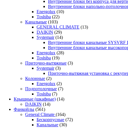
Внутренние блоки без корпуса для ве
Внутренние блоки напольно-потолочн
Energolux
(10)
Toshiba
(22)
Канальные
(103)
GENERAL CLIMATE
(13)
DAIKIN
(29)
Systemair
(14)
Внутренние блоки канальные SYSVRF
Внутренние блоки канальные высоко
Energolux
(28)
Toshiba
(19)
Приточно-вытяжные
(3)
Systemair
(3)
Приточно-вытяжная установка с реку
Колонные
(2)
Energolux
(2)
Подпотолочные
(7)
Toshiba
(7)
Крышные (шкафные)
(14)
DAIKIN
(14)
Фанкойлы
(561)
General Climate
(164)
Бескорпусные
(72)
Канальные
(30)