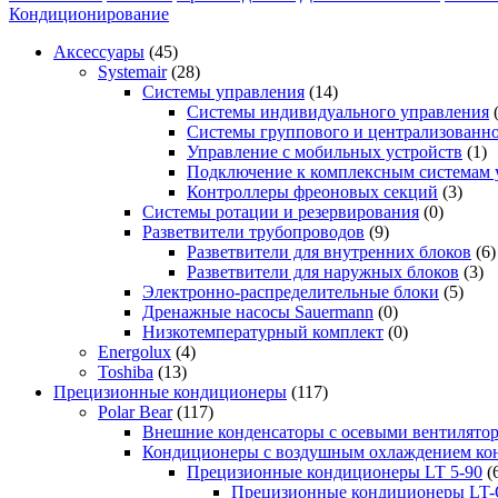
Кондиционирование
Аксессуары
(45)
Systemair
(28)
Системы управления
(14)
Системы индивидуального управления
Системы группового и централизованно
Управление с мобильных устройств
(1)
Подключение к комплексным системам 
Контроллеры фреоновых секций
(3)
Системы ротации и резервирования
(0)
Разветвители трубопроводов
(9)
Разветвители для внутренних блоков
(6)
Разветвители для наружных блоков
(3)
Электронно-распределительные блоки
(5)
Дренажные насосы Sauermann
(0)
Низкотемпературный комплект
(0)
Energolux
(4)
Toshiba
(13)
Прецизионные кондиционеры
(117)
Polar Bear
(117)
Внешние конденсаторы с осевыми вентилято
Кондиционеры с воздушным охлаждением кон
Прецизионные кондиционеры LT 5-90
(
Прецизионные кондиционеры LT