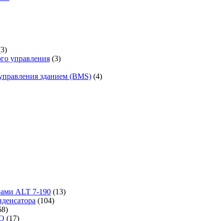
(3)
го управления
(3)
управления зданием (BMS)
(4)
рами ALT 7-190
(13)
денсатора
(104)
68)
-O
(17)