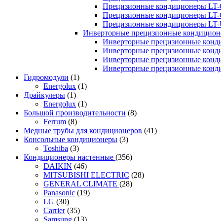
Прецизионные кондиционеры LT-
Прецизионные кондиционеры LT-
Прецизионные кондиционеры LT
Инверторные прецизионные кондиционе
Инверторные прецизионные конд
Инверторные прецизионные конд
Инверторные прецизионные конд
Инверторные прецизионные конд
Гидромодули
(1)
Energolux
(1)
Драйкулеры
(1)
Energolux
(1)
Большой производительности
(8)
Ferrum
(8)
Медные трубы для кондиционеров
(41)
Консольные кондиционеры
(3)
Toshiba
(3)
Кондиционеры настенные
(356)
DAIKIN
(46)
MITSUBISHI ELECTRIC
(28)
GENERAL CLIMATE
(28)
Panasonic
(19)
LG
(30)
Carrier
(35)
Samsung
(13)