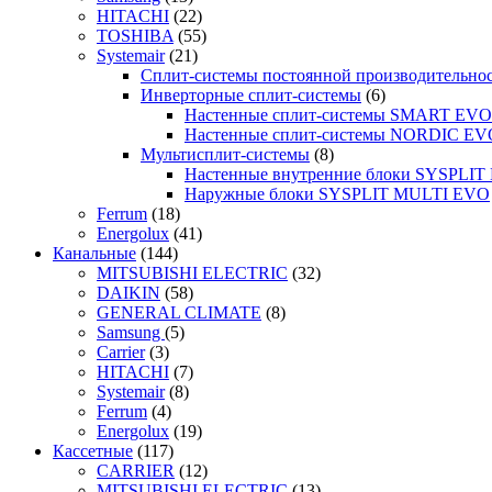
HITACHI
(22)
TOSHIBA
(55)
Systemair
(21)
Сплит-системы постоянной производительно
Инверторные сплит-системы
(6)
Настенные сплит-системы SMART EVO
Настенные сплит-системы NORDIC EV
Мультисплит-системы
(8)
Настенные внутренние блоки SYSPLIT 
Наружные блоки SYSPLIT MULTI EVO
Ferrum
(18)
Energolux
(41)
Канальные
(144)
MITSUBISHI ELECTRIC
(32)
DAIKIN
(58)
GENERAL CLIMATE
(8)
Samsung
(5)
Carrier
(3)
HITACHI
(7)
Systemair
(8)
Ferrum
(4)
Energolux
(19)
Кассетные
(117)
CARRIER
(12)
MITSUBISHI ELECTRIC
(13)