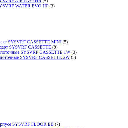
 SYSVRF AIR EVO HR
(5)
 SYSVRF WATER EVO HP
(3)
омпакт SYSVRF CASSETTE MINI
(5)
тандарт SYSVRF CASSETTE
(8)
днопоточные SYSVRF CASSETTE 1W
(3)
вухпоточные SYSVRF CASSETTE 2W
(5)
 корпусе SYSVRF FLOOR EB
(7)