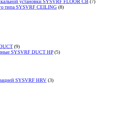
ртикальной установки SYSVRF FLOOR CB
(7)
ого типа SYSVRF CEILING
(8)
 DUCT
(9)
порные SYSVRF DUCT HP
(5)
перацией SYSVRF HRV
(3)