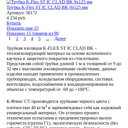
Трубка K-Flex ST IC CLAD BK 9x125 мм
Артикул: 50172
4 234 руб.
Купить
Показать еще 15
Показано 15 товаров из
90
1
2
3
4
5
...
Далее
Трубная изоляция K-FLEX ST IC CLAD BK –
теплоизолирующий материал на основе вспененного
каучука и защитного покрытия из стеклоткани.
Представляя собой трубки длиной 1 м и толщиной от 9 до
32 мм с высокими изоляционными свойствами, данные
изделия находят применение в промышленных
трубопроводах, холодильном оборудовании, системах
вентиляции, водоснабжения и кондиционирования на
объектах с температурой от -60 до +100°C.
К-Флекс СТ производится трубками черного цвета с
3
плотностью 40 кг/м
и зарекомендовал себя как надежный
универсальный материал. Он успешно прошел
технические испытания и продемонстрировал малую
горючесть (группа Г1), экологическую безопасность (без