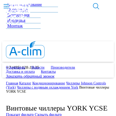
Кондиционирование
Отопление
Вентиляция
Изоляция
Монтаж
+7 (495) 128-19-35
О компании
Новости
Производители
Доставка и оплата
Контакты
Заказать обратный звонок
Главная
Каталог
Кондиционирование
Чиллеры
Johnson Controls
(York)
Чиллеры с водяным охлаждением York
Винтовые чиллеры
YORK YCSE
Винтовые чиллеры YORK YCSE
Показат фильтр
Скрыть фильтр