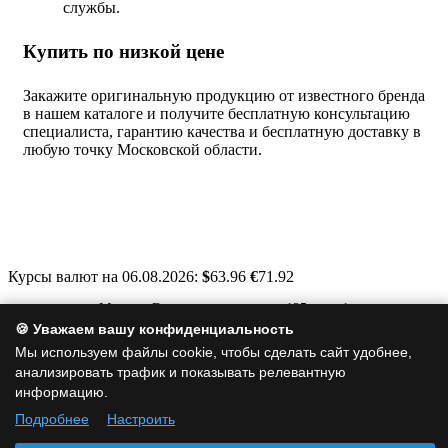
службы.
Купить по низкой цене
Закажите оригинальную продукцию от известного бренда
в нашем каталоге и получите бесплатную консультацию
специалиста, гарантию качества и бесплатную доставку в
любую точку Московской области.
Курсы валют на 06.08.2026:
$
63.96
€
71.92
Москва, Варшавское шоссе, д. 125, стр. 1
🍪 Уважаем вашу конфиденциальность
info@a-clim.ru
Мы используем файлы cookie, чтобы сделать сайт удобнее,
+7 (495) 128-19-35
анализировать трафик и показывать релевантную
информацию.
Подробнее
Настроить
Политика обработки персональных данных
|
Политика
использования cookie
|
Согласие на обработку персональных