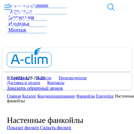
Кондиционирование
Отопление
Вентиляция
Изоляция
Монтаж
+7 (495) 128-19-35
О компании
Новости
Производители
Доставка и оплата
Контакты
Заказать обратный звонок
Главная
Каталог
Кондиционирование
Фанкойлы
Energolux
Настенны
фанкойлы
Настенные фанкойлы
Показат фильтр
Скрыть фильтр