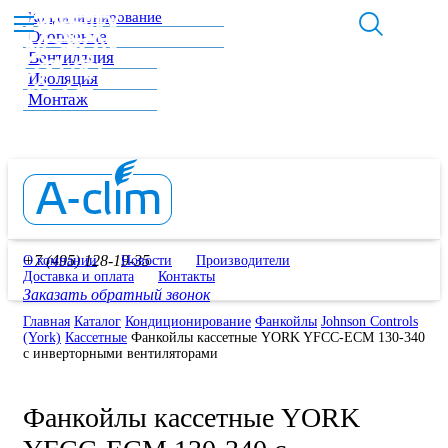
Кондиционирование
Отопление
Вентиляция
Изоляция
Монтаж
+7 (495) 128-19-35
О компании
Новости
Производители
Доставка и оплата
Контакты
Заказать обратный звонок
Главная
Каталог
Кондиционирование
Фанкойлы
Johnson Controls
(York)
Кассетные
Фанкойлы кассетные YORK YFCC-ECM 130-340
с инверторными вентиляторами
Фанкойлы кассетные YORK