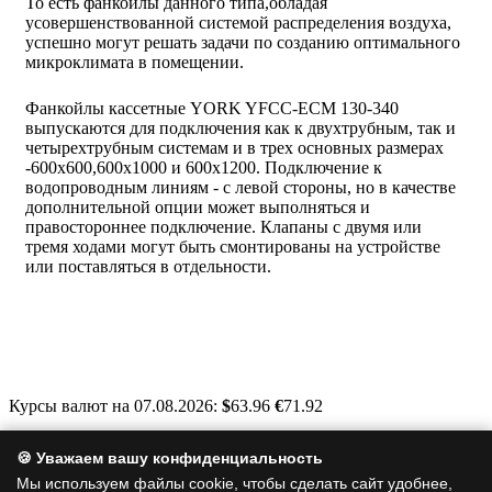
То есть фанкойлы данного типа,обладая
усовершенствованной системой распределения воздуха,
успешно могут решать задачи по созданию оптимального
микроклимата в помещении.
Фанкойлы кассетные YORK YFCC-ECM 130-340
выпускаются для подключения как к двухтрубным, так и
четырехтрубным системам и в трех основных размерах
-600х600,600х1000 и 600х1200. Подключение к
водопроводным линиям - с левой стороны, но в качестве
дополнительной опции может выполняться и
правостороннее подключение. Клапаны с двумя или
тремя ходами могут быть смонтированы на устройстве
или поставляться в отдельности.
Курсы валют на 07.08.2026:
$
63.96
€
71.92
Москва, Варшавское шоссе, д. 125, стр. 1
🍪 Уважаем вашу конфиденциальность
info@a-clim.ru
Мы используем файлы cookie, чтобы сделать сайт удобнее,