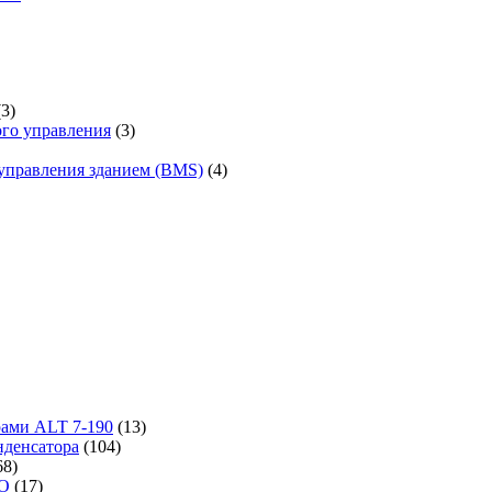
(3)
го управления
(3)
управления зданием (BMS)
(4)
рами ALT 7-190
(13)
денсатора
(104)
68)
-O
(17)