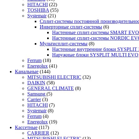
HITACHI
(22)
TOSHIBA
(55)
Systemair
(21)
Сплит-системы постоянной производительно
Инверторные сплит-системы
(6)
Настенные сплит-системы SMART EVO
Настенные сплит-системы NORDIC EV
Мультисплит-системы
(8)
Настенные внутренние блоки SYSPLIT 
Наружные блоки SYSPLIT MULTI EVO
Ferrum
(18)
Energolux
(41)
Канальные
(144)
MITSUBISHI ELECTRIC
(32)
DAIKIN
(58)
GENERAL CLIMATE
(8)
Samsung
(5)
Carrier
(3)
HITACHI
(7)
Systemair
(8)
Ferrum
(4)
Energolux
(19)
Кассетные
(117)
CARRIER
(12)
MITSUBISHI ELECTRIC
(13)