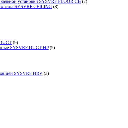
ртикальной установки SYSVRF FLOOR CB
(7)
ого типа SYSVRF CEILING
(8)
 DUCT
(9)
порные SYSVRF DUCT HP
(5)
перацией SYSVRF HRV
(3)