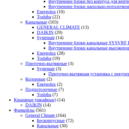
Внутренние блоки без корпуса для ве
Внутренние блоки напольно-потолочн
Energolux
(10)
Toshiba
(22)
Канальные
(103)
GENERAL CLIMATE
(13)
DAIKIN
(29)
Systemair
(14)
Внутренние блоки канальные SYSVRF
Внутренние блоки канальные высоко
Energolux
(28)
Toshiba
(19)
Приточно-вытяжные
(3)
Systemair
(3)
Приточно-вытяжная установка с реку
Колонные
(2)
Energolux
(2)
Подпотолочные
(7)
Toshiba
(7)
Крышные (шкафные)
(14)
DAIKIN
(14)
Фанкойлы
(561)
General Climate
(164)
Бескорпусные
(72)
Канальные
(30)