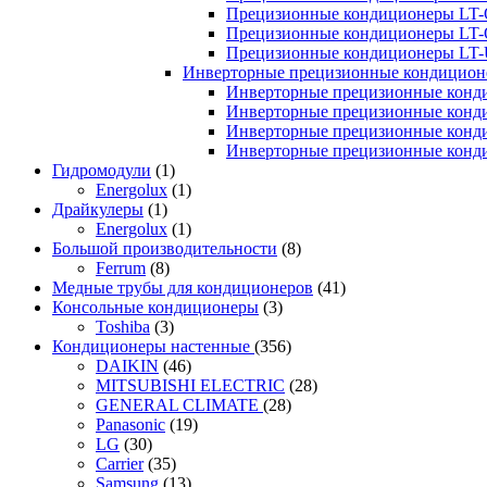
Прецизионные кондиционеры LT-
Прецизионные кондиционеры LT-
Прецизионные кондиционеры LT
Инверторные прецизионные кондиционе
Инверторные прецизионные конд
Инверторные прецизионные конд
Инверторные прецизионные конд
Инверторные прецизионные конд
Гидромодули
(1)
Energolux
(1)
Драйкулеры
(1)
Energolux
(1)
Большой производительности
(8)
Ferrum
(8)
Медные трубы для кондиционеров
(41)
Консольные кондиционеры
(3)
Toshiba
(3)
Кондиционеры настенные
(356)
DAIKIN
(46)
MITSUBISHI ELECTRIC
(28)
GENERAL CLIMATE
(28)
Panasonic
(19)
LG
(30)
Carrier
(35)
Samsung
(13)