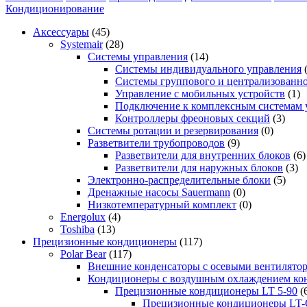
Кондиционирование
Аксессуары
(45)
Systemair
(28)
Системы управления
(14)
Системы индивидуального управления
Системы группового и централизованно
Управление с мобильных устройств
(1)
Подключение к комплексным системам 
Контроллеры фреоновых секций
(3)
Системы ротации и резервирования
(0)
Разветвители трубопроводов
(9)
Разветвители для внутренних блоков
(6)
Разветвители для наружных блоков
(3)
Электронно-распределительные блоки
(5)
Дренажные насосы Sauermann
(0)
Низкотемпературный комплект
(0)
Energolux
(4)
Toshiba
(13)
Прецизионные кондиционеры
(117)
Polar Bear
(117)
Внешние конденсаторы с осевыми вентилято
Кондиционеры с воздушным охлаждением кон
Прецизионные кондиционеры LT 5-90
(
Прецизионные кондиционеры LT