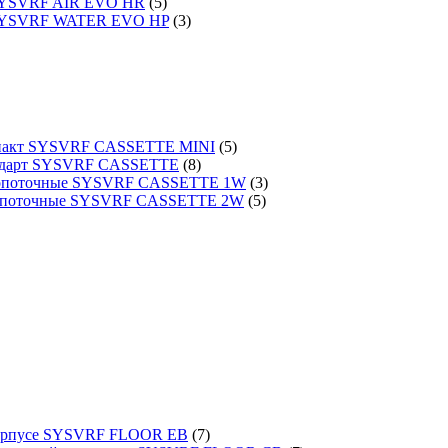
 SYSVRF AIR EVO HR
(5)
 SYSVRF WATER EVO HP
(3)
омпакт SYSVRF CASSETTE MINI
(5)
тандарт SYSVRF CASSETTE
(8)
днопоточные SYSVRF CASSETTE 1W
(3)
вухпоточные SYSVRF CASSETTE 2W
(5)
 корпусе SYSVRF FLOOR EB
(7)