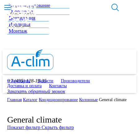
Кондиционирование
Отопление
Вентиляция
Изоляция
Монтаж
+7 (495) 128-19-35
О компании
Новости
Производители
Доставка и оплата
Контакты
Заказать обратный звонок
Главная
Каталог
Кондиционирование
Колонные
General climate
General climate
Показат фильтр
Скрыть фильтр