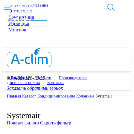
Кондиционирование
Отопление
Вентиляция
Изоляция
Монтаж
+7 (495) 128-19-35
О компании
Новости
Производители
Доставка и оплата
Контакты
Заказать обратный звонок
Главная
Каталог
Кондиционирование
Колонные
Systemair
Systemair
Показат фильтр
Скрыть фильтр