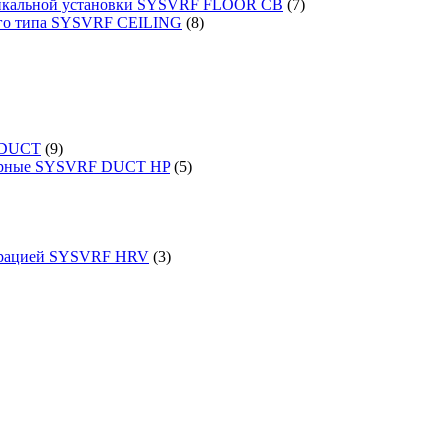
ртикальной установки SYSVRF FLOOR CB
(7)
ого типа SYSVRF CEILING
(8)
 DUCT
(9)
порные SYSVRF DUCT HP
(5)
перацией SYSVRF HRV
(3)