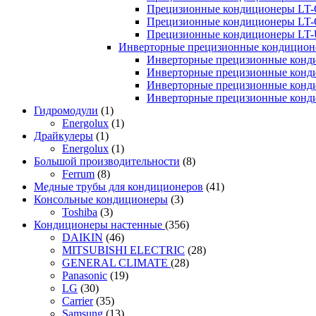
Прецизионные кондиционеры LT-
Прецизионные кондиционеры LT-
Прецизионные кондиционеры LT
Инверторные прецизионные кондиционе
Инверторные прецизионные конд
Инверторные прецизионные конд
Инверторные прецизионные конд
Инверторные прецизионные конд
Гидромодули
(1)
Energolux
(1)
Драйкулеры
(1)
Energolux
(1)
Большой производительности
(8)
Ferrum
(8)
Медные трубы для кондиционеров
(41)
Консольные кондиционеры
(3)
Toshiba
(3)
Кондиционеры настенные
(356)
DAIKIN
(46)
MITSUBISHI ELECTRIC
(28)
GENERAL CLIMATE
(28)
Panasonic
(19)
LG
(30)
Carrier
(35)
Samsung
(13)