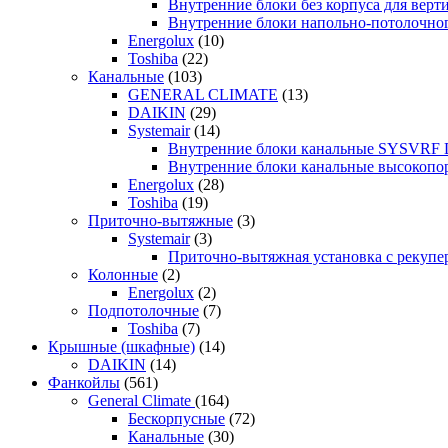
Внутренние блоки без корпуса для ве
Внутренние блоки напольно-потолочн
Energolux
(10)
Toshiba
(22)
Канальные
(103)
GENERAL CLIMATE
(13)
DAIKIN
(29)
Systemair
(14)
Внутренние блоки канальные SYSVRF
Внутренние блоки канальные высоко
Energolux
(28)
Toshiba
(19)
Приточно-вытяжные
(3)
Systemair
(3)
Приточно-вытяжная установка с реку
Колонные
(2)
Energolux
(2)
Подпотолочные
(7)
Toshiba
(7)
Крышные (шкафные)
(14)
DAIKIN
(14)
Фанкойлы
(561)
General Climate
(164)
Бескорпусные
(72)
Канальные
(30)