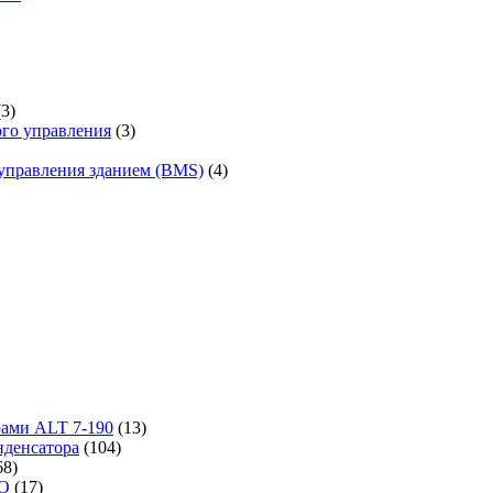
(3)
го управления
(3)
управления зданием (BMS)
(4)
рами ALT 7-190
(13)
денсатора
(104)
68)
-O
(17)