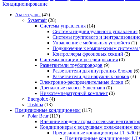
Кондиционирование
Аксессуары
(45)
Systemair
(28)
Системы управления
(14)
Системы индивидуального управления
Системы группового и централизованно
Управление с мобильных устройств
(1)
Подключение к комплексным системам 
Контроллеры фреоновых секций
(3)
Системы ротации и резервирования
(0)
Разветвители трубопроводов
(9)
Разветвители для внутренних блоков
(6)
Разветвители для наружных блоков
(3)
Электронно-распределительные блоки
(5)
Дренажные насосы Sauermann
(0)
Низкотемпературный комплект
(0)
Energolux
(4)
Toshiba
(13)
Прецизионные кондиционеры
(117)
Polar Bear
(117)
Внешние конденсаторы с осевыми вентилято
Кондиционеры с воздушным охлаждением кон
Прецизионные кондиционеры LT 5-90
(
Прецизионные кондиционеры LT