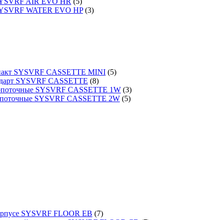
 SYSVRF AIR EVO HR
(5)
 SYSVRF WATER EVO HP
(3)
омпакт SYSVRF CASSETTE MINI
(5)
тандарт SYSVRF CASSETTE
(8)
днопоточные SYSVRF CASSETTE 1W
(3)
вухпоточные SYSVRF CASSETTE 2W
(5)
 корпусе SYSVRF FLOOR EB
(7)