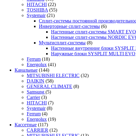
HITACHI
(22)
TOSHIBA
(55)
Systemair
(21)
Сплит-системы постоянной производительно
Инверторные сплит-системы
(6)
Настенные сплит-системы SMART EVO
Настенные сплит-системы NORDIC EV
Мультисплит-системы
(8)
Настенные внутренние блоки SYSPLIT 
Наружные блоки SYSPLIT MULTI EVO
Ferrum
(18)
Energolux
(41)
Канальные
(144)
MITSUBISHI ELECTRIC
(32)
DAIKIN
(58)
GENERAL CLIMATE
(8)
Samsung
(5)
Carrier
(3)
HITACHI
(7)
Systemair
(8)
Ferrum
(4)
Energolux
(19)
Кассетные
(117)
CARRIER
(12)
MITSUBISHI ELECTRIC
(13)