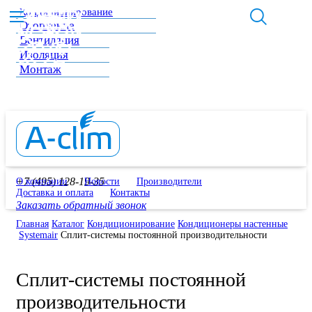
Кондиционирование
Отопление
Вентиляция
Изоляция
Монтаж
+7 (495) 128-19-35
О компании
Новости
Производители
Доставка и оплата
Контакты
Заказать обратный звонок
Главная
Каталог
Кондиционирование
Кондиционеры настенные
Systemair
Сплит-системы постоянной производительности
Сплит-системы постоянной
производительности