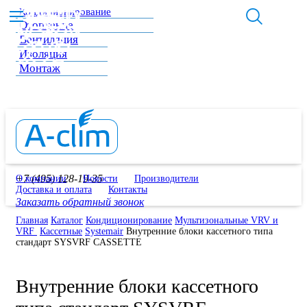
Кондиционирование
Отопление
Вентиляция
Изоляция
Монтаж
+7 (495) 128-19-35
О компании
Новости
Производители
Доставка и оплата
Контакты
Заказать обратный звонок
Главная
Каталог
Кондиционирование
Мультизональные VRV и
VRF
Кассетные
Systemair
Внутренние блоки кассетного типа
стандарт SYSVRF CASSETTE
Внутренние блоки кассетного