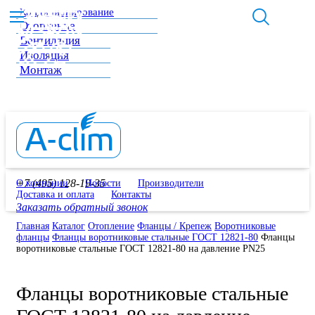
Кондиционирование
Отопление
Вентиляция
Изоляция
Монтаж
+7 (495) 128-19-35
О компании
Новости
Производители
Доставка и оплата
Контакты
Заказать обратный звонок
Главная
Каталог
Отопление
Фланцы / Крепеж
Воротниковые
фланцы
Фланцы воротниковые стальные ГОСТ 12821-80
Фланцы
воротниковые стальные ГОСТ 12821-80 на давление PN25
Фланцы воротниковые стальные