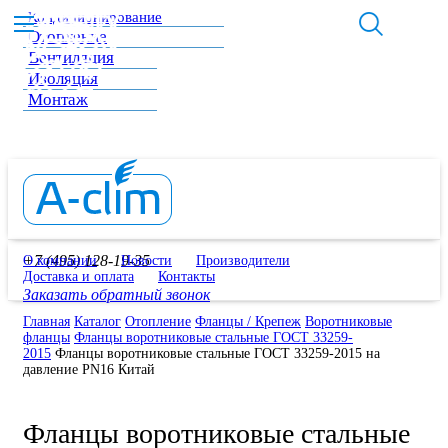
Кондиционирование
Отопление
Вентиляция
Изоляция
Монтаж
+7 (495) 128-19-35
О компании
Новости
Производители
Доставка и оплата
Контакты
Заказать обратный звонок
Главная
Каталог
Отопление
Фланцы / Крепеж
Воротниковые
фланцы
Фланцы воротниковые стальные ГОСТ 33259-
2015
Фланцы воротниковые стальные ГОСТ 33259-2015 на
давление PN16 Китай
Фланцы воротниковые стальные