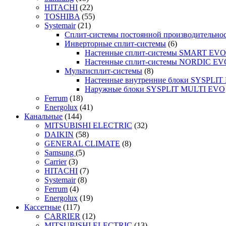
HITACHI
(22)
TOSHIBA
(55)
Systemair
(21)
Сплит-системы постоянной производительно
Инверторные сплит-системы
(6)
Настенные сплит-системы SMART EVO
Настенные сплит-системы NORDIC EV
Мультисплит-системы
(8)
Настенные внутренние блоки SYSPLIT 
Наружные блоки SYSPLIT MULTI EVO
Ferrum
(18)
Energolux
(41)
Канальные
(144)
MITSUBISHI ELECTRIC
(32)
DAIKIN
(58)
GENERAL CLIMATE
(8)
Samsung
(5)
Carrier
(3)
HITACHI
(7)
Systemair
(8)
Ferrum
(4)
Energolux
(19)
Кассетные
(117)
CARRIER
(12)
MITSUBISHI ELECTRIC
(13)