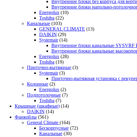
Внутренние блоки без корпуса для ве
Внутренние блоки напольно-потолочн
Energolux
(10)
Toshiba
(22)
Канальные
(103)
GENERAL CLIMATE
(13)
DAIKIN
(29)
Systemair
(14)
Внутренние блоки канальные SYSVRF
Внутренние блоки канальные высоко
Energolux
(28)
Toshiba
(19)
Приточно-вытяжные
(3)
Systemair
(3)
Приточно-вытяжная установка с реку
Колонные
(2)
Energolux
(2)
Подпотолочные
(7)
Toshiba
(7)
Крышные (шкафные)
(14)
DAIKIN
(14)
Фанкойлы
(561)
General Climate
(164)
Бескорпусные
(72)
Канальные
(30)