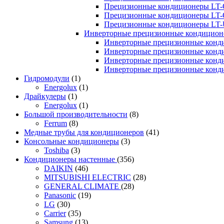
Прецизионные кондиционеры LT-
Прецизионные кондиционеры LT-
Прецизионные кондиционеры LT
Инверторные прецизионные кондиционе
Инверторные прецизионные конд
Инверторные прецизионные конд
Инверторные прецизионные конд
Инверторные прецизионные конд
Гидромодули
(1)
Energolux
(1)
Драйкулеры
(1)
Energolux
(1)
Большой производительности
(8)
Ferrum
(8)
Медные трубы для кондиционеров
(41)
Консольные кондиционеры
(3)
Toshiba
(3)
Кондиционеры настенные
(356)
DAIKIN
(46)
MITSUBISHI ELECTRIC
(28)
GENERAL CLIMATE
(28)
Panasonic
(19)
LG
(30)
Carrier
(35)
Samsung
(13)