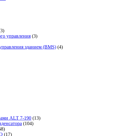
(3)
го управления
(3)
управления зданием (BMS)
(4)
рами ALT 7-190
(13)
денсатора
(104)
68)
-O
(17)