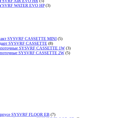
 SYSVRF AIR EVO HR
(5)
 SYSVRF WATER EVO HP
(3)
омпакт SYSVRF CASSETTE MINI
(5)
тандарт SYSVRF CASSETTE
(8)
днопоточные SYSVRF CASSETTE 1W
(3)
вухпоточные SYSVRF CASSETTE 2W
(5)
 корпусе SYSVRF FLOOR EB
(7)