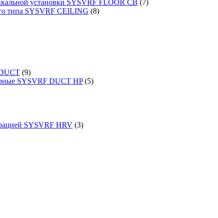
ртикальной установки SYSVRF FLOOR CB
(7)
ого типа SYSVRF CEILING
(8)
 DUCT
(9)
порные SYSVRF DUCT HP
(5)
перацией SYSVRF HRV
(3)