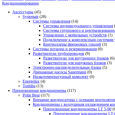
Кондиционирование
Аксессуары
(45)
Systemair
(28)
Системы управления
(14)
Системы индивидуального управления
Системы группового и централизованно
Управление с мобильных устройств
(1)
Подключение к комплексным системам 
Контроллеры фреоновых секций
(3)
Системы ротации и резервирования
(0)
Разветвители трубопроводов
(9)
Разветвители для внутренних блоков
(6)
Разветвители для наружных блоков
(3)
Электронно-распределительные блоки
(5)
Дренажные насосы Sauermann
(0)
Низкотемпературный комплект
(0)
Energolux
(4)
Toshiba
(13)
Прецизионные кондиционеры
(117)
Polar Bear
(117)
Внешние конденсаторы с осевыми вентилято
Кондиционеры с воздушным охлаждением кон
Прецизионные кондиционеры LT 5-90
(
Прецизионные кондиционеры LT