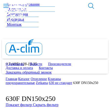
Кондиционирование
Отопление
Вентиляция
Изоляция
Монтаж
+7 (495) 128-19-35
О компании
Новости
Производители
Доставка и оплата
Контакты
Заказать обратный звонок
Главная
Каталог
Отопление
Клапаны
предохранительные
Zetkama
630 не стандарт
630F DN150x250
630F DN150x250
Показат фильтр
Скрыть фильтр