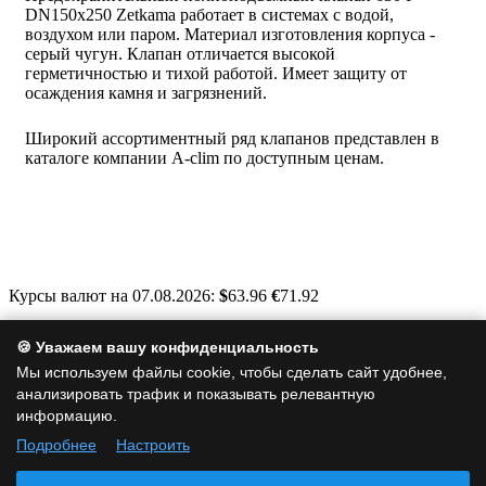
DN150x250
Zetkama работает в системах с водой,
воздухом или паром. Материал изготовления корпуса -
серый чугун. Клапан отличается высокой
герметичностью и тихой работой. Имеет защиту от
осаждения камня и загрязнений.
Широкий ассортиментный ряд клапанов представлен в
каталоге компании A-clim по доступным ценам.
Курсы валют на 07.08.2026:
$
63.96
€
71.92
Москва, Варшавское шоссе, д. 125, стр. 1
🍪 Уважаем вашу конфиденциальность
info@a-clim.ru
Мы используем файлы cookie, чтобы сделать сайт удобнее,
анализировать трафик и показывать релевантную
+7 (495) 128-19-35
информацию.
Подробнее
Настроить
Политика обработки персональных данных
|
Политика
использования cookie
|
Согласие на обработку персональных