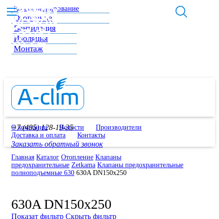
Кондиционирование
Отопление
Вентиляция
Изоляция
Монтаж
+7 (495) 128-19-35
О компании
Новости
Производители
Доставка и оплата
Контакты
Заказать обратный звонок
Главная
Каталог
Отопление
Клапаны
предохранительные
Zetkama
Клапаны предохранительные
полноподъемные 630
630A DN150x250
630A DN150x250
Показат фильтр
Скрыть фильтр