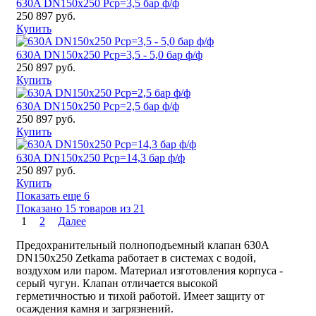
630A DN150x250 Pср=3,5 бар ф/ф
250 897 руб.
Купить
630A DN150x250 Pср=3,5 - 5,0 бар ф/ф
250 897 руб.
Купить
630A DN150x250 Pср=2,5 бар ф/ф
250 897 руб.
Купить
630A DN150x250 Pср=14,3 бар ф/ф
250 897 руб.
Купить
Показать еще 6
Показано 15 товаров из
21
1
2
Далее
Предохранительный полноподъемный клапан 630A
DN150x250 Zetkama работает в системах с водой,
воздухом или паром. Материал изготовления корпуса -
серый чугун. Клапан отличается высокой
герметичностью и тихой работой. Имеет защиту от
осаждения камня и загрязнений.