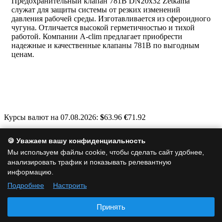
Предохранительный клапан 781B DN20x32 Zetkama
служат для защиты системы от резких изменений
давления рабочей среды. Изготавливается из сфероидного
чугуна. Отличается высокой герметичностью и тихой
работой. Компании A-clim предлагает приобрести
надежные и качественные клапаны 781B по выгодным
ценам.
Курсы валют на 07.08.2026:
$
63.96
€
71.92
Москва, Варшавское шоссе, д. 125, стр. 1
🍪 Уважаем вашу конфиденциальность
info@a-clim.ru
Мы используем файлы cookie, чтобы сделать сайт удобнее,
анализировать трафик и показывать релевантную
+7 (495) 128-19-35
информацию.
Подробнее
Настроить
Политика обработки персональных данных
|
Политика
использования cookie
|
Согласие на обработку персональных
Принять
данных