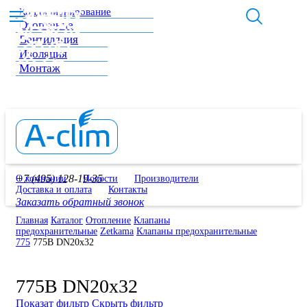
Кондиционирование
Отопление
Вентиляция
Изоляция
Монтаж
+7 (495) 128-19-35
О компании
Новости
Производители
Доставка и оплата
Контакты
Заказать обратный звонок
Главная
Каталог
Отопление
Клапаны
предохранительные
Zetkama
Клапаны предохранительные
775
775B DN20x32
775B DN20x32
Показат фильтр
Скрыть фильтр