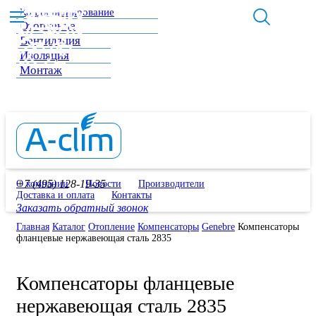
Кондиционирование
Отопление
Вентиляция
Изоляция
Монтаж
+7 (495) 128-19-35
О компании
Новости
Производители
Доставка и оплата
Контакты
Заказать обратный звонок
Главная
Каталог
Отопление
Компенсаторы
Genebre
Компенсаторы
фланцевые нержавеющая сталь 2835
Компенсаторы фланцевые
нержавеющая сталь 2835