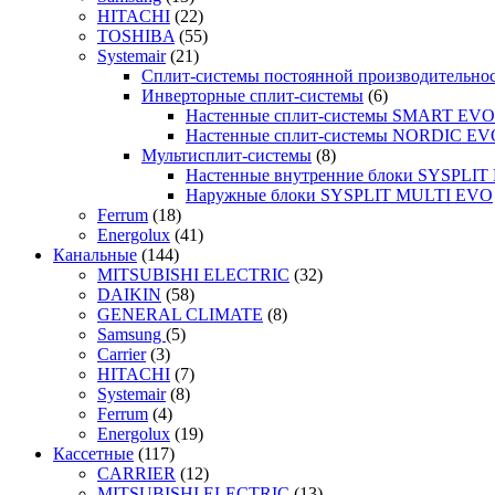
HITACHI
(22)
TOSHIBA
(55)
Systemair
(21)
Сплит-системы постоянной производительно
Инверторные сплит-системы
(6)
Настенные сплит-системы SMART EVO
Настенные сплит-системы NORDIC EV
Мультисплит-системы
(8)
Настенные внутренние блоки SYSPLIT 
Наружные блоки SYSPLIT MULTI EVO
Ferrum
(18)
Energolux
(41)
Канальные
(144)
MITSUBISHI ELECTRIC
(32)
DAIKIN
(58)
GENERAL CLIMATE
(8)
Samsung
(5)
Carrier
(3)
HITACHI
(7)
Systemair
(8)
Ferrum
(4)
Energolux
(19)
Кассетные
(117)
CARRIER
(12)
MITSUBISHI ELECTRIC
(13)