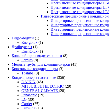
Прецизионные кондиционеры LT-
Прецизионные кондиционеры LT-
Прецизионные кондиционеры LT
Инверторные прецизионные кондиционе
Инверторные прецизионные конд
Инверторные прецизионные конд
Инверторные прецизионные конд
Инверторные прецизионные конд
Гидромодули
(1)
Energolux
(1)
Драйкулеры
(1)
Energolux
(1)
Большой производительности
(8)
Ferrum
(8)
Медные трубы для кондиционеров
(41)
Консольные кондиционеры
(3)
Toshiba
(3)
Кондиционеры настенные
(356)
DAIKIN
(46)
MITSUBISHI ELECTRIC
(28)
GENERAL CLIMATE
(28)
Panasonic
(19)
LG
(30)
Carrier
(35)
Samsung
(13)