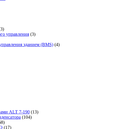
(3)
го управления
(3)
управления зданием (BMS)
(4)
рами ALT 7-190
(13)
денсатора
(104)
68)
-O
(17)