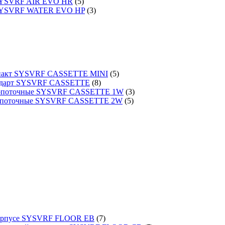
 SYSVRF AIR EVO HR
(5)
 SYSVRF WATER EVO HP
(3)
омпакт SYSVRF CASSETTE MINI
(5)
тандарт SYSVRF CASSETTE
(8)
днопоточные SYSVRF CASSETTE 1W
(3)
вухпоточные SYSVRF CASSETTE 2W
(5)
 корпусе SYSVRF FLOOR EB
(7)