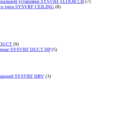
ртикальной установки SYSVRF FLOOR CB
(7)
ого типа SYSVRF CEILING
(8)
 DUCT
(9)
порные SYSVRF DUCT HP
(5)
перацией SYSVRF HRV
(3)