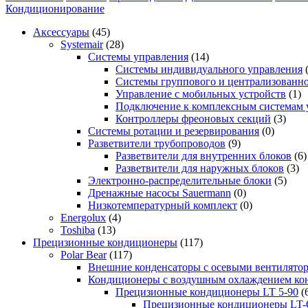
Кондиционирование
Аксессуары
(45)
Systemair
(28)
Системы управления
(14)
Системы индивидуального управления
Системы группового и централизованно
Управление с мобильных устройств
(1)
Подключение к комплексным системам 
Контроллеры фреоновых секций
(3)
Системы ротации и резервирования
(0)
Разветвители трубопроводов
(9)
Разветвители для внутренних блоков
(6)
Разветвители для наружных блоков
(3)
Электронно-распределительные блоки
(5)
Дренажные насосы Sauermann
(0)
Низкотемпературный комплект
(0)
Energolux
(4)
Toshiba
(13)
Прецизионные кондиционеры
(117)
Polar Bear
(117)
Внешние конденсаторы с осевыми вентилято
Кондиционеры с воздушным охлаждением кон
Прецизионные кондиционеры LT 5-90
(
Прецизионные кондиционеры LT