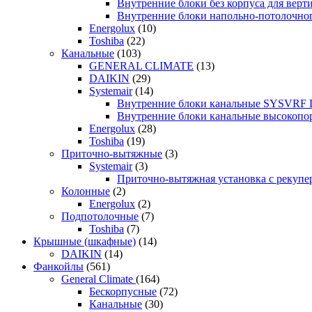
Внутренние блоки без корпуса для ве
Внутренние блоки напольно-потолочн
Energolux
(10)
Toshiba
(22)
Канальные
(103)
GENERAL CLIMATE
(13)
DAIKIN
(29)
Systemair
(14)
Внутренние блоки канальные SYSVRF
Внутренние блоки канальные высоко
Energolux
(28)
Toshiba
(19)
Приточно-вытяжные
(3)
Systemair
(3)
Приточно-вытяжная установка с реку
Колонные
(2)
Energolux
(2)
Подпотолочные
(7)
Toshiba
(7)
Крышные (шкафные)
(14)
DAIKIN
(14)
Фанкойлы
(561)
General Climate
(164)
Бескорпусные
(72)
Канальные
(30)