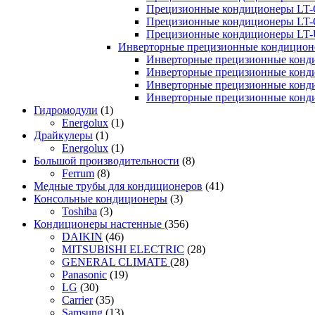
Прецизионные кондиционеры LT-
Прецизионные кондиционеры LT-
Прецизионные кондиционеры LT
Инверторные прецизионные кондиционе
Инверторные прецизионные конд
Инверторные прецизионные конд
Инверторные прецизионные конд
Инверторные прецизионные конд
Гидромодули
(1)
Energolux
(1)
Драйкулеры
(1)
Energolux
(1)
Большой производительности
(8)
Ferrum
(8)
Медные трубы для кондиционеров
(41)
Консольные кондиционеры
(3)
Toshiba
(3)
Кондиционеры настенные
(356)
DAIKIN
(46)
MITSUBISHI ELECTRIC
(28)
GENERAL CLIMATE
(28)
Panasonic
(19)
LG
(30)
Carrier
(35)
Samsung
(13)