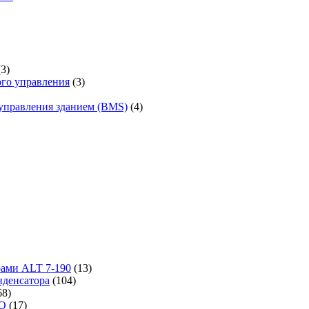
(3)
го управления
(3)
управления зданием (BMS)
(4)
рами ALT 7-190
(13)
денсатора
(104)
68)
-O
(17)