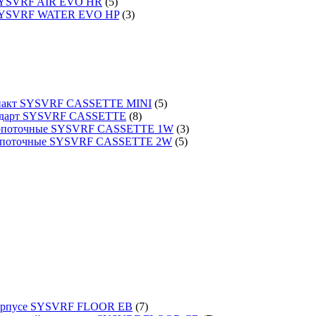
 SYSVRF AIR EVO HR
(5)
 SYSVRF WATER EVO HP
(3)
омпакт SYSVRF CASSETTE MINI
(5)
тандарт SYSVRF CASSETTE
(8)
днопоточные SYSVRF CASSETTE 1W
(3)
вухпоточные SYSVRF CASSETTE 2W
(5)
 корпусе SYSVRF FLOOR EB
(7)