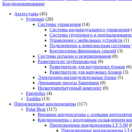
Кондиционирование
Аксессуары
(45)
Systemair
(28)
Системы управления
(14)
Системы индивидуального управления
Системы группового и централизованно
Управление с мобильных устройств
(1)
Подключение к комплексным системам 
Контроллеры фреоновых секций
(3)
Системы ротации и резервирования
(0)
Разветвители трубопроводов
(9)
Разветвители для внутренних блоков
(6)
Разветвители для наружных блоков
(3)
Электронно-распределительные блоки
(5)
Дренажные насосы Sauermann
(0)
Низкотемпературный комплект
(0)
Energolux
(4)
Toshiba
(13)
Прецизионные кондиционеры
(117)
Polar Bear
(117)
Внешние конденсаторы с осевыми вентилято
Кондиционеры с воздушным охлаждением кон
Прецизионные кондиционеры LT 5-90
(
Прецизионные кондиционеры LT