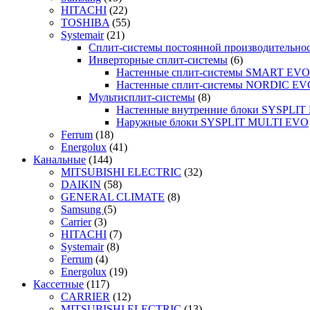
HITACHI
(22)
TOSHIBA
(55)
Systemair
(21)
Сплит-системы постоянной производительно
Инверторные сплит-системы
(6)
Настенные сплит-системы SMART EVO
Настенные сплит-системы NORDIC EV
Мультисплит-системы
(8)
Настенные внутренние блоки SYSPLIT 
Наружные блоки SYSPLIT MULTI EVO
Ferrum
(18)
Energolux
(41)
Канальные
(144)
MITSUBISHI ELECTRIC
(32)
DAIKIN
(58)
GENERAL CLIMATE
(8)
Samsung
(5)
Carrier
(3)
HITACHI
(7)
Systemair
(8)
Ferrum
(4)
Energolux
(19)
Кассетные
(117)
CARRIER
(12)
MITSUBISHI ELECTRIC
(13)