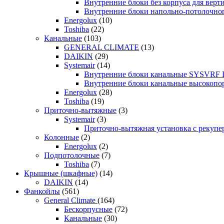
Внутренние блоки без корпуса для ве
Внутренние блоки напольно-потолочн
Energolux
(10)
Toshiba
(22)
Канальные
(103)
GENERAL CLIMATE
(13)
DAIKIN
(29)
Systemair
(14)
Внутренние блоки канальные SYSVRF
Внутренние блоки канальные высоко
Energolux
(28)
Toshiba
(19)
Приточно-вытяжные
(3)
Systemair
(3)
Приточно-вытяжная установка с реку
Колонные
(2)
Energolux
(2)
Подпотолочные
(7)
Toshiba
(7)
Крышные (шкафные)
(14)
DAIKIN
(14)
Фанкойлы
(561)
General Climate
(164)
Бескорпусные
(72)
Канальные
(30)