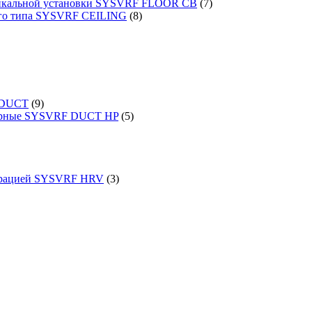
ртикальной установки SYSVRF FLOOR CB
(7)
ого типа SYSVRF CEILING
(8)
 DUCT
(9)
порные SYSVRF DUCT HP
(5)
перацией SYSVRF HRV
(3)