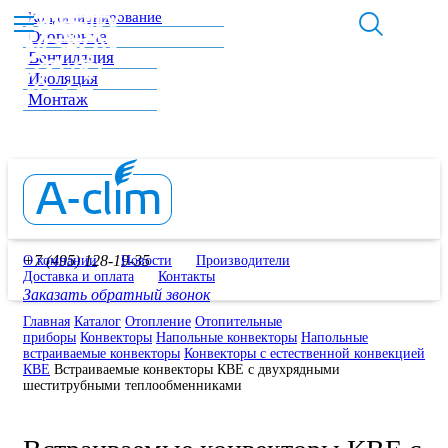
Кондиционирование
Отопление
Вентиляция
Изоляция
Монтаж
+7 (495) 128-19-35
О компании
Новости
Производители
Доставка и оплата
Контакты
Заказать обратный звонок
Главная
Каталог
Отопление
Отопительные
приборы
Конвекторы
Напольные конвекторы
Напольные
встраиваемые конвекторы
Конвекторы с естественной конвекцией
КВЕ
Встраиваемые конвекторы КВЕ с двухрядными
шеститрубными теплообменниками