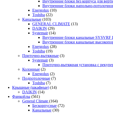
Внутренние блоки без корпуса для ве
Внутренние блоки напольно-потолочн
Energolux
(10)
Toshiba
(22)
Канальные
(103)
GENERAL CLIMATE
(13)
DAIKIN
(29)
Systemair
(14)
Внутренние блоки канальные SYSVRF
Внутренние блоки канальные высоко
Energolux
(28)
Toshiba
(19)
Приточно-вытяжные
(3)
Systemair
(3)
Приточно-вытяжная установка с реку
Колонные
(2)
Energolux
(2)
Подпотолочные
(7)
Toshiba
(7)
Крышные (шкафные)
(14)
DAIKIN
(14)
Фанкойлы
(561)
General Climate
(164)
Бескорпусные
(72)
Канальные
(30)