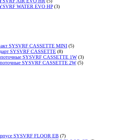
 SYSVRF AIR EVO HR
(5)
 SYSVRF WATER EVO HP
(3)
омпакт SYSVRF CASSETTE MINI
(5)
тандарт SYSVRF CASSETTE
(8)
днопоточные SYSVRF CASSETTE 1W
(3)
вухпоточные SYSVRF CASSETTE 2W
(5)
 корпусе SYSVRF FLOOR EB
(7)