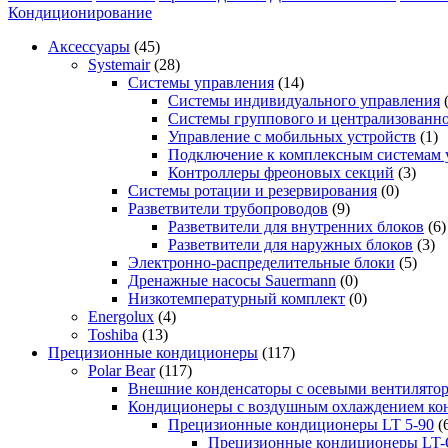
Кондиционирование
Аксессуары
(45)
Systemair
(28)
Системы управления
(14)
Системы индивидуального управления
Системы группового и централизованно
Управление с мобильных устройств
(1)
Подключение к комплексным системам 
Контроллеры фреоновых секций
(3)
Системы ротации и резервирования
(0)
Разветвители трубопроводов
(9)
Разветвители для внутренних блоков
(6)
Разветвители для наружных блоков
(3)
Электронно-распределительные блоки
(5)
Дренажные насосы Sauermann
(0)
Низкотемпературный комплект
(0)
Energolux
(4)
Toshiba
(13)
Прецизионные кондиционеры
(117)
Polar Bear
(117)
Внешние конденсаторы с осевыми вентилято
Кондиционеры с воздушным охлаждением кон
Прецизионные кондиционеры LT 5-90
(
Прецизионные кондиционеры LT