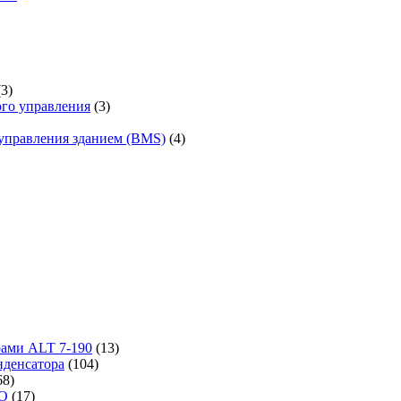
(3)
го управления
(3)
управления зданием (BMS)
(4)
рами ALT 7-190
(13)
денсатора
(104)
68)
-O
(17)