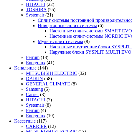
HITACHI
(22)
TOSHIBA
(55)
Systemair
(21)
Сплит-системы постоянной производительно
Инверторные сплит-системы
(6)
Настенные сплит-системы SMART EVO
Настенные сплит-системы NORDIC EV
Мультисплит-системы
(8)
Настенные внутренние блоки SYSPLIT 
Наружные блоки SYSPLIT MULTI EVO
Ferrum
(18)
Energolux
(41)
Канальные
(144)
MITSUBISHI ELECTRIC
(32)
DAIKIN
(58)
GENERAL CLIMATE
(8)
Samsung
(5)
Carrier
(3)
HITACHI
(7)
Systemair
(8)
Ferrum
(4)
Energolux
(19)
Кассетные
(117)
CARRIER
(12)
MITSUBISHI ELECTRIC
(13)