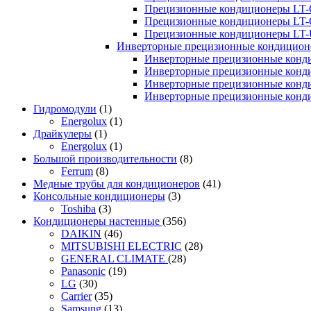
Прецизионные кондиционеры LT-
Прецизионные кондиционеры LT-
Прецизионные кондиционеры LT
Инверторные прецизионные кондиционе
Инверторные прецизионные конд
Инверторные прецизионные конд
Инверторные прецизионные конд
Инверторные прецизионные конд
Гидромодули
(1)
Energolux
(1)
Драйкулеры
(1)
Energolux
(1)
Большой производительности
(8)
Ferrum
(8)
Медные трубы для кондиционеров
(41)
Консольные кондиционеры
(3)
Toshiba
(3)
Кондиционеры настенные
(356)
DAIKIN
(46)
MITSUBISHI ELECTRIC
(28)
GENERAL CLIMATE
(28)
Panasonic
(19)
LG
(30)
Carrier
(35)
Samsung
(13)