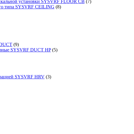
ртикальной установки SYSVRF FLOOR CB
(7)
ого типа SYSVRF CEILING
(8)
 DUCT
(9)
порные SYSVRF DUCT HP
(5)
перацией SYSVRF HRV
(3)