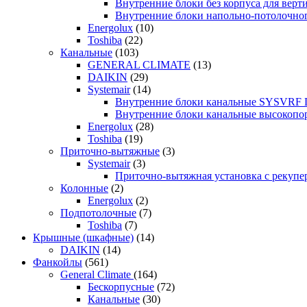
Внутренние блоки без корпуса для ве
Внутренние блоки напольно-потолочн
Energolux
(10)
Toshiba
(22)
Канальные
(103)
GENERAL CLIMATE
(13)
DAIKIN
(29)
Systemair
(14)
Внутренние блоки канальные SYSVRF
Внутренние блоки канальные высоко
Energolux
(28)
Toshiba
(19)
Приточно-вытяжные
(3)
Systemair
(3)
Приточно-вытяжная установка с реку
Колонные
(2)
Energolux
(2)
Подпотолочные
(7)
Toshiba
(7)
Крышные (шкафные)
(14)
DAIKIN
(14)
Фанкойлы
(561)
General Climate
(164)
Бескорпусные
(72)
Канальные
(30)