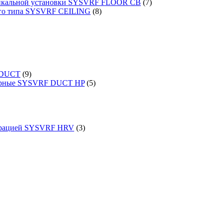
ртикальной установки SYSVRF FLOOR CB
(7)
ого типа SYSVRF CEILING
(8)
 DUCT
(9)
порные SYSVRF DUCT HP
(5)
перацией SYSVRF HRV
(3)