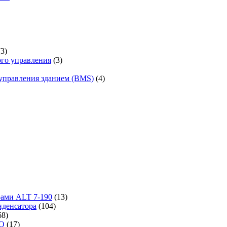
(3)
го управления
(3)
управления зданием (BMS)
(4)
рами ALT 7-190
(13)
денсатора
(104)
68)
-O
(17)