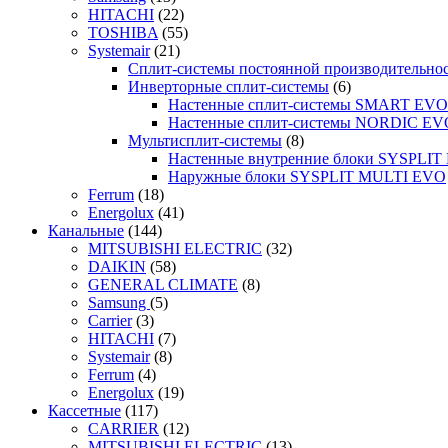
HITACHI
(22)
TOSHIBA
(55)
Systemair
(21)
Сплит-системы постоянной производительно
Инверторные сплит-системы
(6)
Настенные сплит-системы SMART EVO
Настенные сплит-системы NORDIC EV
Мультисплит-системы
(8)
Настенные внутренние блоки SYSPLIT 
Наружные блоки SYSPLIT MULTI EVO
Ferrum
(18)
Energolux
(41)
Канальные
(144)
MITSUBISHI ELECTRIC
(32)
DAIKIN
(58)
GENERAL CLIMATE
(8)
Samsung
(5)
Carrier
(3)
HITACHI
(7)
Systemair
(8)
Ferrum
(4)
Energolux
(19)
Кассетные
(117)
CARRIER
(12)
MITSUBISHI ELECTRIC
(13)