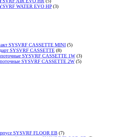
 SYSVRF AIR EVO HR
(5)
 SYSVRF WATER EVO HP
(3)
омпакт SYSVRF CASSETTE MINI
(5)
тандарт SYSVRF CASSETTE
(8)
днопоточные SYSVRF CASSETTE 1W
(3)
вухпоточные SYSVRF CASSETTE 2W
(5)
 корпусе SYSVRF FLOOR EB
(7)