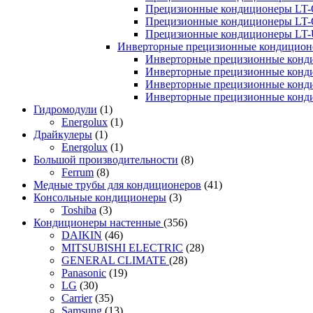
Прецизионные кондиционеры LT-
Прецизионные кондиционеры LT-
Прецизионные кондиционеры LT
Инверторные прецизионные кондиционе
Инверторные прецизионные конд
Инверторные прецизионные конд
Инверторные прецизионные конд
Инверторные прецизионные конд
Гидромодули
(1)
Energolux
(1)
Драйкулеры
(1)
Energolux
(1)
Большой производительности
(8)
Ferrum
(8)
Медные трубы для кондиционеров
(41)
Консольные кондиционеры
(3)
Toshiba
(3)
Кондиционеры настенные
(356)
DAIKIN
(46)
MITSUBISHI ELECTRIC
(28)
GENERAL CLIMATE
(28)
Panasonic
(19)
LG
(30)
Carrier
(35)
Samsung
(13)