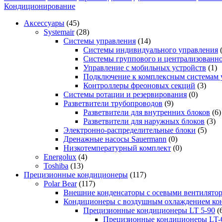
Кондиционирование
Аксессуары
(45)
Systemair
(28)
Системы управления
(14)
Системы индивидуального управления
Системы группового и централизованно
Управление с мобильных устройств
(1)
Подключение к комплексным системам 
Контроллеры фреоновых секций
(3)
Системы ротации и резервирования
(0)
Разветвители трубопроводов
(9)
Разветвители для внутренних блоков
(6)
Разветвители для наружных блоков
(3)
Электронно-распределительные блоки
(5)
Дренажные насосы Sauermann
(0)
Низкотемпературный комплект
(0)
Energolux
(4)
Toshiba
(13)
Прецизионные кондиционеры
(117)
Polar Bear
(117)
Внешние конденсаторы с осевыми вентилято
Кондиционеры с воздушным охлаждением кон
Прецизионные кондиционеры LT 5-90
(
Прецизионные кондиционеры LT