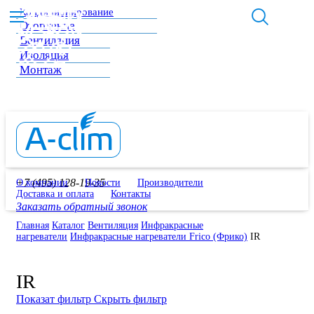
Кондиционирование
Отопление
Вентиляция
Изоляция
Монтаж
+7 (495) 128-19-35
О компании
Новости
Производители
Доставка и оплата
Контакты
Заказать обратный звонок
Главная
Каталог
Вентиляция
Инфракрасные
нагреватели
Инфракрасные нагреватели Frico (Фрико)
IR
IR
Показат фильтр
Скрыть фильтр