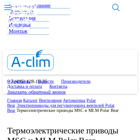
Кондиционирование
Отопление
Вентиляция
Изоляция
Монтаж
+7 (495) 128-19-35
О компании
Новости
Производители
Доставка и оплата
Контакты
Заказать обратный звонок
Главная
Каталог
Вентиляция
Автоматика
Polar
Bear
Электроприводы для регулирующих вентилей Polar
Bear
Термоэлектрические приводы MSC и MLM Polar Bear
Термоэлектрические приводы