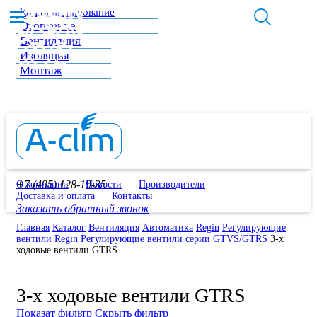
Кондиционирование
Отопление
Вентиляция
Изоляция
Монтаж
+7 (495) 128-19-35
О компании
Новости
Производители
Доставка и оплата
Контакты
Заказать обратный звонок
Главная
Каталог
Вентиляция
Автоматика
Regin
Регулирующие
вентили Regin
Регулирующие вентили серии GTVS/GTRS
3-х
ходовые вентили GTRS
3-х ходовые вентили GTRS
Показат фильтр
Скрыть фильтр