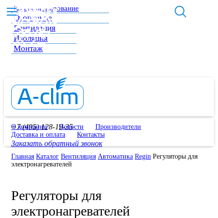
Кондиционирование
Отопление
Вентиляция
Изоляция
Монтаж
+7 (495) 128-19-35
О компании
Новости
Производители
Доставка и оплата
Контакты
Заказать обратный звонок
Главная
Каталог
Вентиляция
Автоматика
Regin
Регуляторы для
электронагревателей
Регуляторы для
электронагревателей