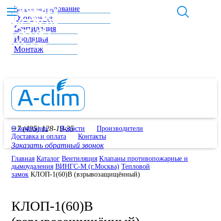
Кондиционирование
Отопление
Вентиляция
Изоляция
Монтаж
+7 (495) 128-19-35
О компании
Новости
Производители
Доставка и оплата
Контакты
Заказать обратный звонок
Главная
Каталог
Вентиляция
Клапаны противопожарные и
дымоудаления
ВИНГС-М (г.Москва)
Тепловой
замок
КЛОП-1(60)В (взрывозащищённый)
КЛОП-1(60)В