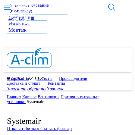
Кондиционирование
Отопление
Вентиляция
Изоляция
Монтаж
+7 (495) 128-19-35
О компании
Новости
Производители
Доставка и оплата
Контакты
Заказать обратный звонок
Главная
Каталог
Вентиляция
Приточно-вытяжные
установки
Systemair
Systemair
Показат фильтр
Скрыть фильтр