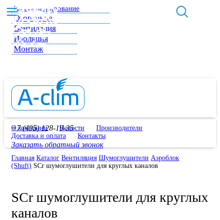
Кондиционирование
Отопление
Вентиляция
Изоляция
Монтаж
+7 (495) 128-19-35
О компании
Новости
Производители
Доставка и оплата
Контакты
Заказать обратный звонок
Главная
Каталог
Вентиляция
Шумоглушители
Аэроблок
(Shuft)
SCr шумоглушители для круглых каналов
SCr шумоглушители для круглых
каналов