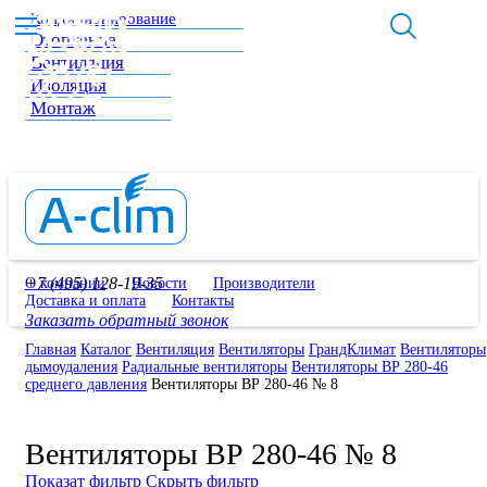
Кондиционирование
Отопление
Вентиляция
Изоляция
Монтаж
+7 (495) 128-19-35
О компании
Новости
Производители
Доставка и оплата
Контакты
Заказать обратный звонок
Главная
Каталог
Вентиляция
Вентиляторы
ГрандКлимат
Вентиляторы
дымоудаления
Радиальные вентиляторы
Вентиляторы ВР 280-46
среднего давления
Вентиляторы ВР 280-46 № 8
Вентиляторы ВР 280-46 № 8
Показат фильтр
Скрыть фильтр