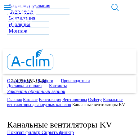
Кондиционирование
Отопление
Вентиляция
Изоляция
Монтаж
+7 (495) 128-19-35
О компании
Новости
Производители
Доставка и оплата
Контакты
Заказать обратный звонок
Главная
Каталог
Вентиляция
Вентиляторы
Ostberg
Канальные
вентиляторы для круглых каналов
Канальные вентиляторы KV
Канальные вентиляторы KV
Показат фильтр
Скрыть фильтр