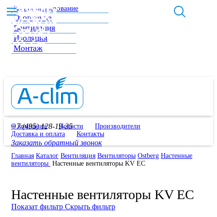
Кондиционирование
Отопление
Вентиляция
Изоляция
Монтаж
+7 (495) 128-19-35
О компании
Новости
Производители
Доставка и оплата
Контакты
Заказать обратный звонок
Главная
Каталог
Вентиляция
Вентиляторы
Ostberg
Настенные
вентиляторы
Настенные вентиляторы KV EC
Настенные вентиляторы KV EC
Показат фильтр
Скрыть фильтр