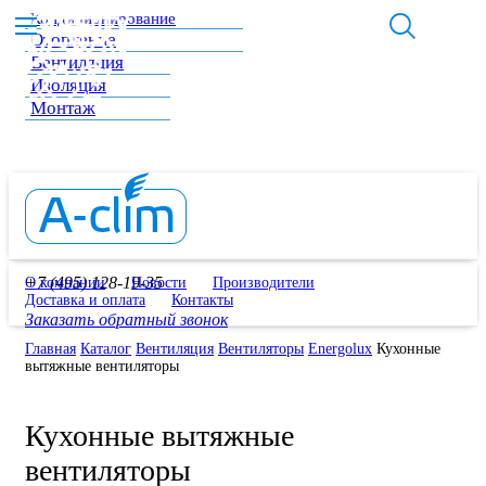
Кондиционирование
Отопление
Вентиляция
Изоляция
Монтаж
+7 (495) 128-19-35
О компании
Новости
Производители
Доставка и оплата
Контакты
Заказать обратный звонок
Главная
Каталог
Вентиляция
Вентиляторы
Energolux
Кухонные
вытяжные вентиляторы
Кухонные вытяжные
вентиляторы